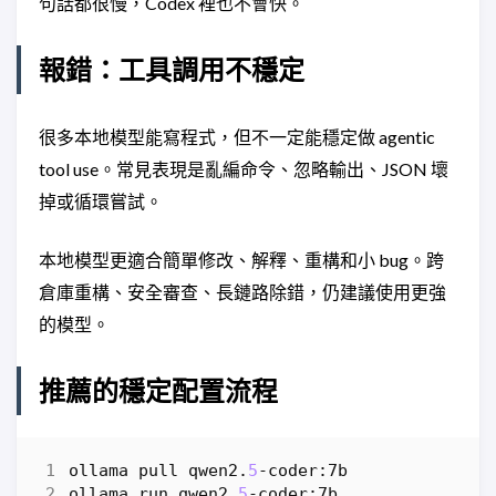
句話都很慢，Codex 裡也不會快。
報錯：工具調用不穩定
很多本地模型能寫程式，但不一定能穩定做 agentic
tool use。常見表現是亂編命令、忽略輸出、JSON 壞
掉或循環嘗試。
本地模型更適合簡單修改、解釋、重構和小 bug。跨
倉庫重構、安全審查、長鏈路除錯，仍建議使用更強
的模型。
推薦的穩定配置流程
ollama
pull
qwen2
.
5
-coder:7b
ollama
run
qwen2
.
5
-coder:7b