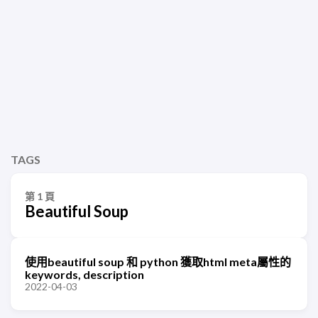
TAGS
第 1 頁
Beautiful Soup
使用beautiful soup 和 python 獲取html meta屬性的
keywords, description
2022-04-03