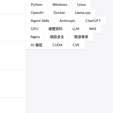
Python
Windows
Linux
OpenAI
Docker
Llama.cpp
Agent Skills
Anthropic
ChatGPT
GPU
硬體資料
LLM
NAS
Nginx
網路安全
開源專案
AI 編程
CUDA
CVE