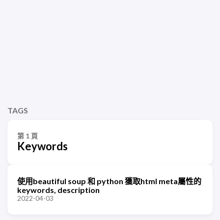
TAGS
第 1 頁
Keywords
使用beautiful soup 和 python 獲取html meta屬性的
keywords, description
2022-04-03