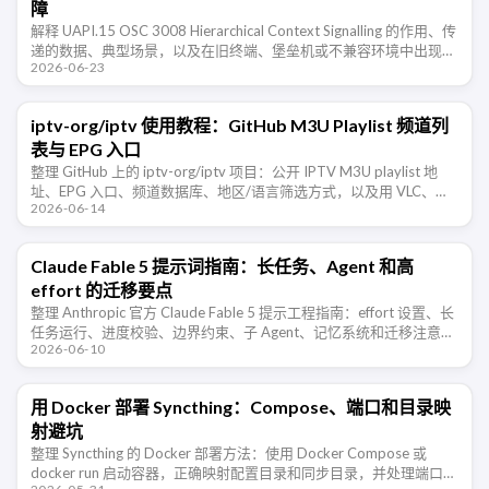
障
解释 UAPI.15 OSC 3008 Hierarchical Context Signalling 的作用、传
递的数据、典型场景，以及在旧终端、堡垒机或不兼容环境中出现乱
2026-06-23
码时的排查和禁用方法。
iptv-org/iptv 使用教程：GitHub M3U Playlist 频道列
表与 EPG 入口
整理 GitHub 上的 iptv-org/iptv 项目：公开 IPTV M3U playlist 地
址、EPG 入口、频道数据库、地区/语言筛选方式，以及用 VLC、
2026-06-14
IINA、PotPlayer …
Claude Fable 5 提示词指南：长任务、Agent 和高
effort 的迁移要点
整理 Anthropic 官方 Claude Fable 5 提示工程指南：effort 设置、长
任务运行、进度校验、边界约束、子 Agent、记忆系统和迁移注意事
2026-06-10
项。
用 Docker 部署 Syncthing：Compose、端口和目录映
射避坑
整理 Syncthing 的 Docker 部署方法：使用 Docker Compose 或
docker run 启动容器，正确映射配置目录和同步目录，并处理端口、