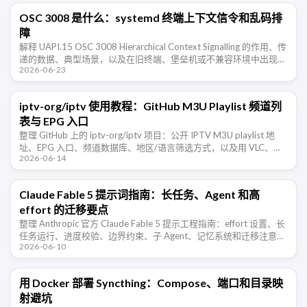
OSC 3008 是什么：systemd 终端上下文信令和乱码排
障
解释 UAPI.15 OSC 3008 Hierarchical Context Signalling 的作用、传
递的数据、典型场景，以及在旧终端、堡垒机或不兼容环境中出现乱
2026-06-23
码时的排查和禁用方法。
iptv-org/iptv 使用教程：GitHub M3U Playlist 频道列
表与 EPG 入口
整理 GitHub 上的 iptv-org/iptv 项目：公开 IPTV M3U playlist 地
址、EPG 入口、频道数据库、地区/语言筛选方式，以及用 VLC、
2026-06-14
IINA、PotPlayer …
Claude Fable 5 提示词指南：长任务、Agent 和高
effort 的迁移要点
整理 Anthropic 官方 Claude Fable 5 提示工程指南：effort 设置、长
任务运行、进度校验、边界约束、子 Agent、记忆系统和迁移注意事
2026-06-10
项。
用 Docker 部署 Syncthing：Compose、端口和目录映
射避坑