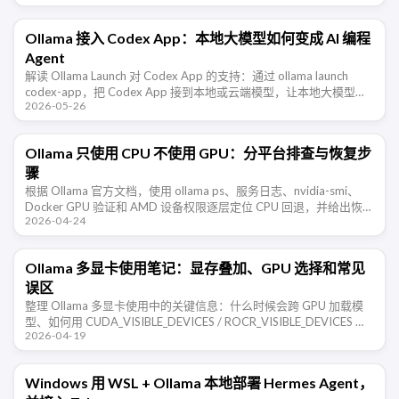
Ollama 接入 Codex App：本地大模型如何变成 AI 编程
Agent
解读 Ollama Launch 对 Codex App 的支持：通过 ollama launch
codex-app，把 Codex App 接到本地或云端模型，让本地大模型从
2026-05-26
聊天工具进入 AI 编 …
Ollama 只使用 CPU 不使用 GPU：分平台排查与恢复步
骤
根据 Ollama 官方文档，使用 ollama ps、服务日志、nvidia-smi、
Docker GPU 验证和 AMD 设备权限逐层定位 CPU 回退，并给出恢复
2026-04-24
与验收步骤。
Ollama 多显卡使用笔记：显存叠加、GPU 选择和常见
误区
整理 Ollama 多显卡使用中的关键信息：什么时候会跨 GPU 加载模
型、如何用 CUDA_VISIBLE_DEVICES / ROCR_VISIBLE_DEVICES 限
2026-04-19
制显卡、显存是否能叠加、不 …
Windows 用 WSL + Ollama 本地部署 Hermes Agent，