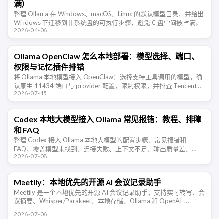
满）
整理 Ollama 在 Windows、macOS、Linux 的默认模型目录，并给出
Windows 下迁移到非系统盘的可执行步骤，避免 C 盘空间被占满。
2026-04-06
Ollama OpenClaw 怎么本地部署：模型选择、端口、
权限与记忆插件排错
将 Ollama 本地模型接入 OpenClaw：选择支持工具调用的模型，确
认原生 11434 端口与 provider 配置，限制权限，并排查 TencentDB
2026-07-15
Agent Memory 的长期记 …
Codex 本地大模型接入 Ollama 常见报错：教程、排障
和 FAQ
整理 Codex 接入 Ollama 本地大模型的配置步骤、常见报错和
FAQ，覆盖模型未找到、连接失败、上下文不足、输出质量差、
2026-07-08
Windows/WSL 访问等排障场景。
Meetily：本地优先的开源 AI 会议记录助手
Meetily 是一个本地优先的开源 AI 会议记录助手，支持实时转写、会
议摘要、Whisper/Parakeet、本地存储、Ollama 和 OpenAI-
compatible 端点。
2026-07-06