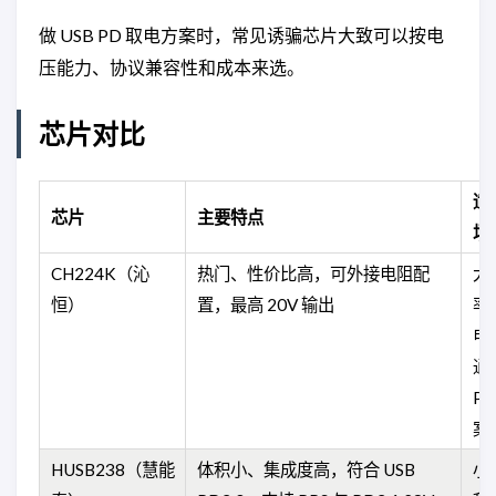
做 USB PD 取电方案时，常见诱骗芯片大致可以按电
压能力、协议兼容性和成本来选。
芯片对比
适
芯片
主要特点
场
CH224K（沁
热门、性价比高，可外接电阻配
大
恒）
置，最高 20V 输出
率
电
通
PD
案
HUSB238（慧能
体积小、集成度高，符合 USB
小