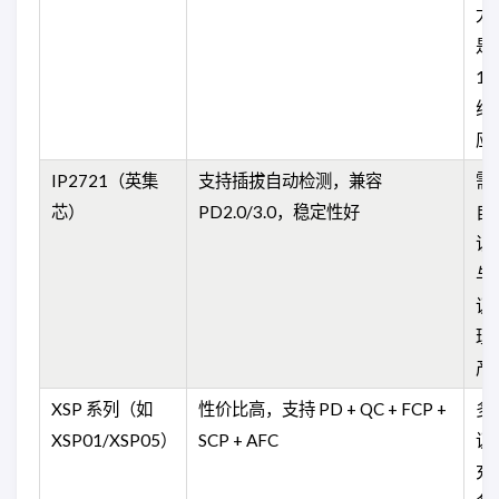
尤
是
1
线
应
IP2721（英集
支持插拔自动检测，兼容
需
芯）
PD2.0/3.0，稳定性好
自
识
与
议
理
产
XSP 系列（如
性价比高，支持 PD + QC + FCP +
多
XSP01/XSP05）
SCP + AFC
议
充