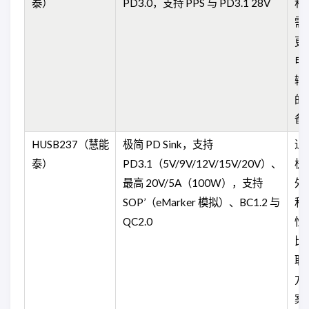
泰）
PD3.0，支持 PPS 与 PD3.1 28V
积
需
更
电
输
的
备
HUSB237（慧能
极简 PD Sink，支持
追
泰）
PD3.1（5V/9V/12V/15V/20V）、
极
最高 20V/5A（100W），支持
外
SOP’（eMarker 模拟）、BC1.2 与
和
QC2.0
性
比
取
方
案