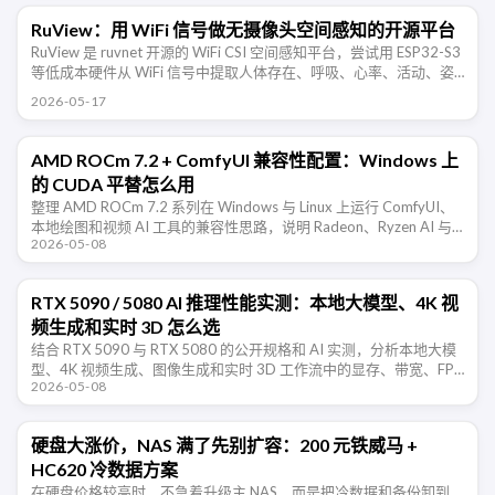
RuView：用 WiFi 信号做无摄像头空间感知的开源平台
RuView 是 ruvnet 开源的 WiFi CSI 空间感知平台，尝试用 ESP32-S3
等低成本硬件从 WiFi 信号中提取人体存在、呼吸、心率、活动、姿
态和环境变化信息。项目仍处于 …
2026-05-17
AMD ROCm 7.2 + ComfyUI 兼容性配置：Windows 上
的 CUDA 平替怎么用
整理 AMD ROCm 7.2 系列在 Windows 与 Linux 上运行 ComfyUI、
本地绘图和视频 AI 工具的兼容性思路，说明 Radeon、Ryzen AI 与
2026-05-08
CUDA 平替路线的取 …
RTX 5090 / 5080 AI 推理性能实测：本地大模型、4K 视
频生成和实时 3D 怎么选
结合 RTX 5090 与 RTX 5080 的公开规格和 AI 实测，分析本地大模
型、4K 视频生成、图像生成和实时 3D 工作流中的显存、带宽、FP4
2026-05-08
与软件生态取舍。
硬盘大涨价，NAS 满了先别扩容：200 元铁威马 +
HC620 冷数据方案
在硬盘价格较高时，不急着升级主 NAS，而是把冷数据和备份卸到