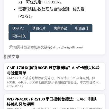
力：可优先看 HUSB237。
需要较强协议处理与自动检测：优先看
IP2721。
USB PD
诱骗芯片
快充协议
电源设计
硬件相关
如需转载请添加原文链接(
https://knightli.com
)
相关文章
CMP 170HX 解锁 80GB 显存靠谱吗？AI 矿卡购买风险
与验证清单
CMP 170HX 被曝可解除部分算力、PCIe 和 HBM 显存限制，但
40GB、64GB、80GB 档位仍缺少长期稳定性验证。本文整理技术边
2026-07-22
界、购买风险和验收清单。
WD PR4100 / PR2100 串口控制台接法：UART 引脚、
接线和风险提醒