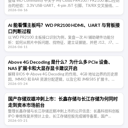
整理 WD Community 中关于 My Cloud PR4100 / PR2100 串口控制
台的经验：3.3V USB-UART、4-pin JST 引脚、TX/RX 交叉接线、
2026-06-16
115200 …
AI 能看懂主板吗？WD PR2100 HDMI、UART 与背板接
口判断过程
以 WD PR2100 主板接口识别为例，复盘一次 AI 辅助硬件功能分
析：如何从照片中拆问题、找特征、建立证据链，并把 J12、J7、
2026-06-11
J50 等接口判断转成可实测的验证清单。
Above 4G Decoding 是什么？为什么多 PCIe 设备、
NAS 扩展卡和大显存显卡建议开启
解释 BIOS 中 Above 4G Decoding 的作用、4GB 地址边界的历史原
因、MMIO 和 BAR 资源分配逻辑，以及它和 JMB585 扩展卡、
2026-05-24
NAS、多显卡、Resizable …
国产存储双雄冲刺上市：长鑫存储与长江存储为何同时
走到资本市场前台
整理长鑫存储与长江存储近期冲刺上市的公开信息：长鑫科技科创板
IPO 审核恢复并预计上会，长江存储控股完成辅导备案，国产
2026-05-21
DRAM 与 NAND 两条主线正在同时走向资本市场。