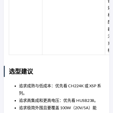
备
如
机
配
器
无
充
模
选型建议
追求成熟与低成本：优先看 CH224K 或 XSP 系
列。
追求高集成和更高电压：优先看 HUSB238。
追求极简外围且要覆盖 100W（20V/5A）能