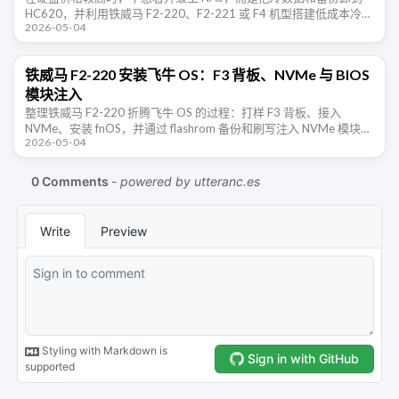
HC620，并利用铁威马 F2-220、F2-221 或 F4 机型搭建低成本冷数
2026-05-04
据节点。
铁威马 F2-220 安装飞牛 OS：F3 背板、NVMe 与 BIOS
模块注入
整理铁威马 F2-220 折腾飞牛 OS 的过程：打样 F3 背板、接入
NVMe、安装 fnOS，并通过 flashrom 备份和刷写注入 NVMe 模块后
2026-05-04
的 BIOS。