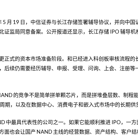
年 5 月 19 日，中信证券与长江存储签署辅导协议，并向中国
证监局同意备案。公开报道还显示，长江存储 IPO 辅导机
更正式的资本市场准备阶段。和已经进入科创板审核流程的
，后续仍需要经历辅导、申报、受理、问询、上会、注册等
。NAND 的竞争不是简单拼单颗芯片，而是拼堆叠层数、制程
认证周期，以及在数据中心、消费电子和嵌入式市场中的长期供
ND 中最具代表性的公司之一。如果它能顺利推进 IPO，一
面也会让国产 NAND 主线的经营数据、资产结构、客户结