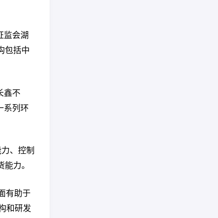
证监会湖
构包括中
长鑫不
一系列环
能力、控制
货能力。
方面有助于
构和研发