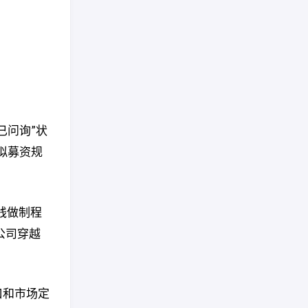
已问询”状
技拟募资规
钱做制程
公司穿越
口和市场定