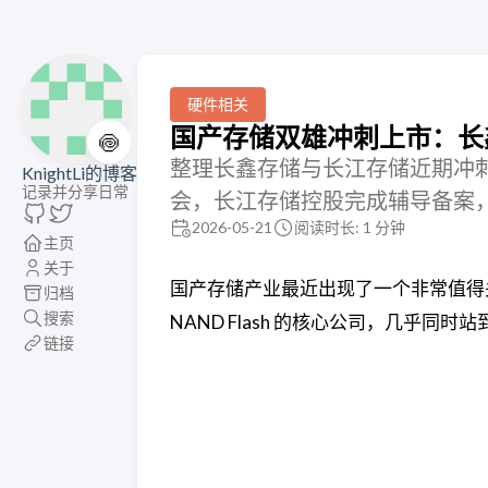
硬件相关
国产存储双雄冲刺上市：长
🍥
整理长鑫存储与长江存储近期冲刺
KnightLi的博客
记录并分享日常
会，长江存储控股完成辅导备案，国
2026-05-21
阅读时长: 1 分钟
主页
关于
国产存储产业最近出现了一个非常值得关
归档
搜索
NAND Flash 的核心公司，几乎同
链接