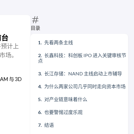
目录
前台
先看两条主线
并预计上
本市场。
长鑫科技：科创板 IPO 进入关键审核节
点
长江存储：NAND 主线启动上市辅导
 与 3D
为什么两家公司几乎同时走向资本市场
对产业链意味着什么
也要警惕过度乐观
结语