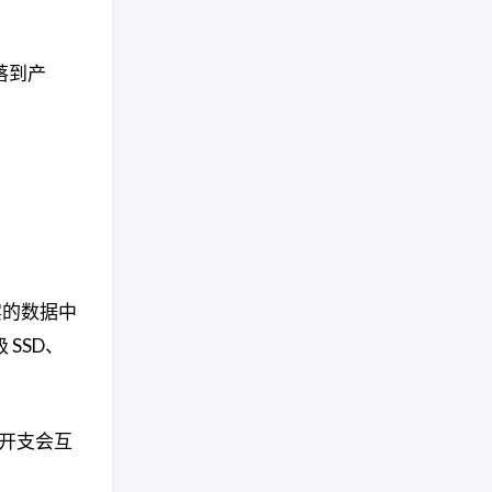
落到产
实的数据中
SSD、
本开支会互