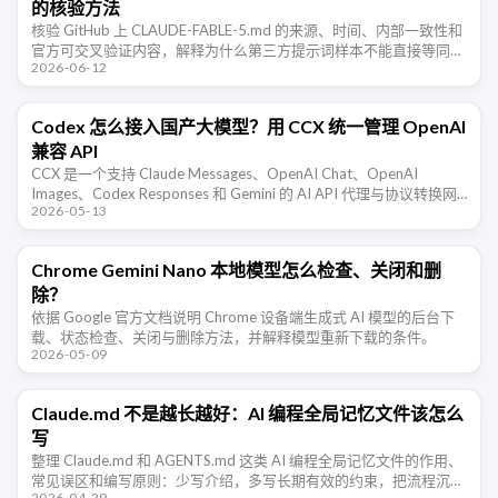
的核验方法
核验 GitHub 上 CLAUDE-FABLE-5.md 的来源、时间、内部一致性和
官方可交叉验证内容，解释为什么第三方提示词样本不能直接等同于
2026-06-12
Anthropic 生产系统。
Codex 怎么接入国产大模型？用 CCX 统一管理 OpenAI
兼容 API
CCX 是一个支持 Claude Messages、OpenAI Chat、OpenAI
Images、Codex Responses 和 Gemini 的 AI API 代理与协议转换网
2026-05-13
关。本文整理 …
Chrome Gemini Nano 本地模型怎么检查、关闭和删
除？
依据 Google 官方文档说明 Chrome 设备端生成式 AI 模型的后台下
载、状态检查、关闭与删除方法，并解释模型重新下载的条件。
2026-05-09
Claude.md 不是越长越好：AI 编程全局记忆文件该怎么
写
整理 Claude.md 和 AGENTS.md 这类 AI 编程全局记忆文件的作用、
常见误区和编写原则：少写介绍，多写长期有效的约束，把流程沉淀
2026-04-29