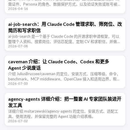
需证件、Persona 的角色、数据保护方式，以及验证失败或账号被禁
2026-04-16
用时的处理方法。
ai-job-search：用 Claude Code 管理求职、筛岗位、改
简历和写求职信
ai-job-search 是一个基于 Claude Code 的开源求职申请框架，可以
整理个人资料、搜索岗位、评估匹配度、定制 CV 和求职信，并做
2026-07-08
ATS 可读性检查。
caveman 介绍：让 Claude Code、Codex 和更多
Agent 少说废话
介绍 JuliusBrussee/caveman 的定位、安装方式、压缩等级、命令、
benchmark、MCP middleware、OpenClaw 接入和适用边界，帮助
2026-07-03
开发者判断这类 Agent …
agency-agents 详细介绍：把一整套 AI 专家团队装进开
发工具
详细介绍 msitarzewski/agency-agents 的定位、安装方式、适配工
具、使用流程，并保留完整的 Agent 功能介绍表格。
2026-07-02