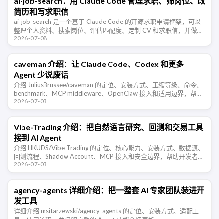
ai-job-search：用 Claude Code 管理求职、筛岗位、改
简历和写求职信
ai-job-search 是一个基于 Claude Code 的开源求职申请框架，可以
整理个人资料、搜索岗位、评估匹配度、定制 CV 和求职信，并做
2026-07-08
ATS 可读性检查。
caveman 介绍：让 Claude Code、Codex 和更多
Agent 少说废话
介绍 JuliusBrussee/caveman 的定位、安装方式、压缩等级、命令、
benchmark、MCP middleware、OpenClaw 接入和适用边界，帮助
2026-07-03
开发者判断这类 Agent …
Vibe-Trading 介绍：把自然语言研究、回测和交易工具
接到 AI Agent
介绍 HKUDS/Vibe-Trading 的定位、核心能力、安装方式、数据源、
回测流程、Shadow Account、MCP 接入和安全边界，帮助开发者判
2026-07-03
断它适合哪些交易研究场景。
agency-agents 详细介绍：把一整套 AI 专家团队装进开
发工具
详细介绍 msitarzewski/agency-agents 的定位、安装方式、适配工