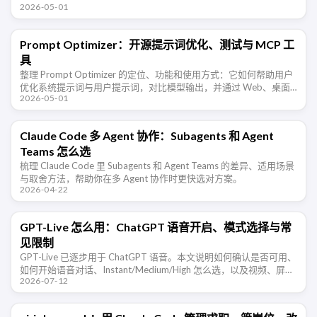
2026-05-01
Prompt Optimizer：开源提示词优化、测试与 MCP 工
具
整理 Prompt Optimizer 的定位、功能和使用方式：它如何帮助用户
优化系统提示词与用户提示词，对比模型输出，并通过 Web、桌面
2026-05-01
端、Chrome 插件、Docker 和 MCP 接入不同工 …
Claude Code 多 Agent 协作：Subagents 和 Agent
Teams 怎么选
梳理 Claude Code 里 Subagents 和 Agent Teams 的差异、适用场景
与取舍方法，帮助你在多 Agent 协作时更快选对方案。
2026-04-22
GPT-Live 怎么用：ChatGPT 语音开启、模式选择与常
见限制
GPT-Live 已逐步用于 ChatGPT 语音。本文说明如何确认是否可用、
如何开始语音对话、Instant/Medium/High 怎么选，以及视频、屏幕
2026-07-12
共享和语言体验等限制。