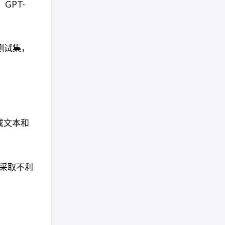
、GPT-
测试集，
生成文本和
生采取不利