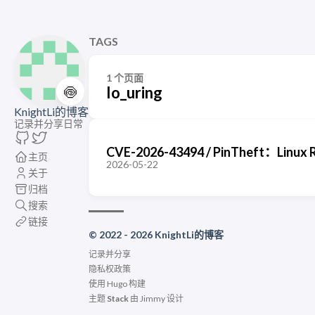
TAGS
1 个页面
🍥
Io_uring
KnightLi的博客
记录并分享日常
CVE-2026-43494 / PinTheft：Li
主页
2026-05-22
关于
归档
搜索
链接
© 2022 - 2026 KnightLi的博客
记录并分享
隐私权政策
使用
Hugo
构建
主题
Stack
由
Jimmy
设计