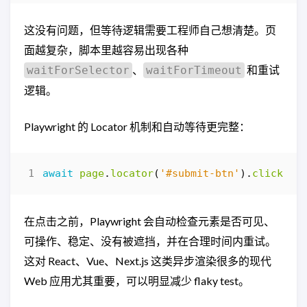
这没有问题，但等待逻辑需要工程师自己想清楚。页
面越复杂，脚本里越容易出现各种
、
和重试
waitForSelector
waitForTimeout
逻辑。
Playwright 的 Locator 机制和自动等待更完整：
await
page
.
locator
(
'#submit-btn'
).
click
();
在点击之前，Playwright 会自动检查元素是否可见、
可操作、稳定、没有被遮挡，并在合理时间内重试。
这对 React、Vue、Next.js 这类异步渲染很多的现代
Web 应用尤其重要，可以明显减少 flaky test。