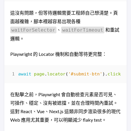
這沒有問題，但等待邏輯需要工程師自己想清楚。頁
面越複雜，腳本裡越容易出現各種
、
和重試
waitForSelector
waitForTimeout
邏輯。
Playwright 的 Locator 機制和自動等待更完整：
await
page
.
locator
(
'#submit-btn'
).
click
();
在點擊之前，Playwright 會自動檢查元素是否可見、
可操作、穩定、沒有被遮擋，並在合理時間內重試。
這對 React、Vue、Next.js 這類非同步渲染很多的現代
Web 應用尤其重要，可以明顯減少 flaky test。