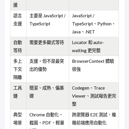
援
語言
主要是 JavaScript /
JavaScript /
支援
TypeScript
TypeScript、Python、
Java、.NET
自動
需要更多顯式等待
Locator 和 auto-
等待
waiting 更完整
多上
支援，但不是最突
BrowserContext 體驗
下文
出的優勢
很強
隔離
工具
簡潔、成熟、偏基
Codegen、Trace
鏈
礎
Viewer、測試報告更完
整
典型
Chrome 自動化、
跨瀏覽器 E2E 測試、複
場景
截圖、PDF、輕量
雜前端應用自動化