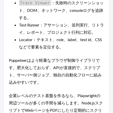
：失敗時のスクリーンショッ
Trace Viewer
ト、DOM、ネットワーク、consoleログを追跡
する。
Test Runner：アサーション、並列実行、リトラ
イ、レポート、プロジェクト行列に対応。
Locator：テキスト、role、label、test id、CSS
などで要素を定位する。
Puppeteerはより軽量なブラウザ制御ライブラリで
す。肥大化しておらず、APIが直接的で、スクリプ
ト、サーバー側ジョブ、独自の自動化フローに組み
込みやすいです。
企業レベルのテスト基盤を作るなら、Playwrightの
周辺ツールが多くの手間を減らします。Node.jsスク
リプトでWebページをPDFにしたり定期的にスクリ