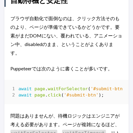
自動待機と安定性
ブラウザ自動化で面倒なのは、クリック方法そのも
のより、ページが準備できているかどうかです。要
素がまだDOMにない、覆われている、アニメーショ
ン中、disabledのまま、ということがよくありま
す。
Puppeteerでは次のように書くことが多いです。
await
page
.
waitForSelector
(
'#submit-btn'
);
await
page
.
click
(
'#submit-btn'
);
問題はありませんが、待機ロジックはエンジニアが
考える必要があります。ページが複雑になるほど、
、
、リト