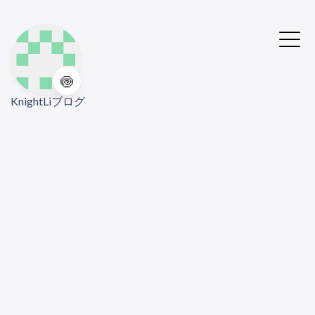
🍥
KnightLiブログ