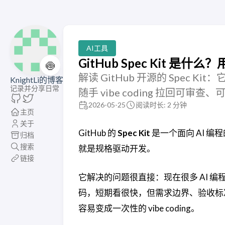
AI工具
GitHub Spec Kit 是
🍥
解读 GitHub 开源的 Spec
KnightLi的博客
记录并分享日常
随手 vibe coding 拉回可
2026-05-25
阅读时长: 2 分钟
主页
关于
GitHub 的
Spec Kit
是一个面向 AI 
归档
搜索
就是规格驱动开发。
链接
它解决的问题很直接：现在很多 AI 编
码，短期看很快，但需求边界、验收标
容易变成一次性的 vibe coding。