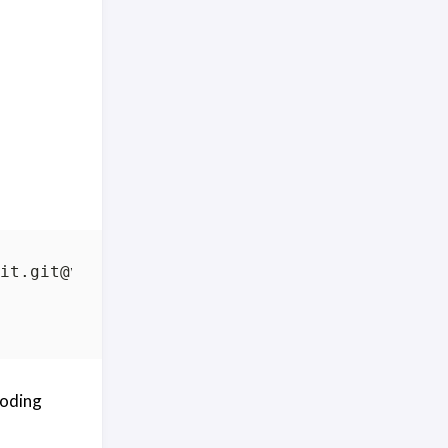
it.git@vX.Y.Z
ding