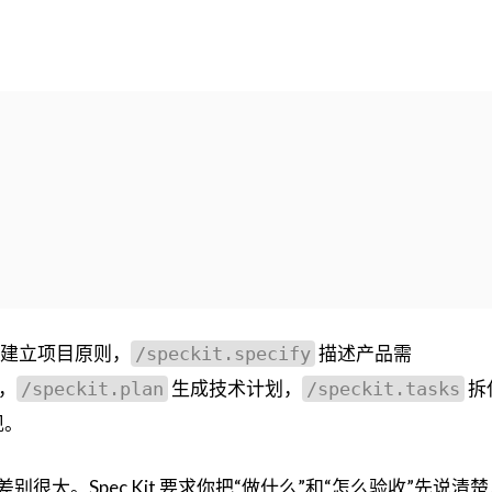
建立项目原则，
描述产品需
/speckit.specify
，
生成技术计划，
拆
/speckit.plan
/speckit.tasks
现。
”差别很大。Spec Kit 要求你把“做什么”和“怎么验收”先说清