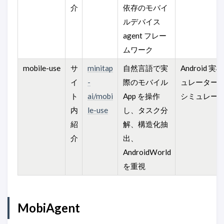
介
依存のモバイ
ルデバイス
agent フレー
ムワーク
mobile-use
サ
minitap
自然言語で実
Android 実
イ
-
際のモバイル
ュレーター、
ト
ai/mobi
App を操作
シミュレー
内
le-use
し、タスク分
紹
解、構造化抽
介
出、
AndroidWorld
を重視
MobiAgent