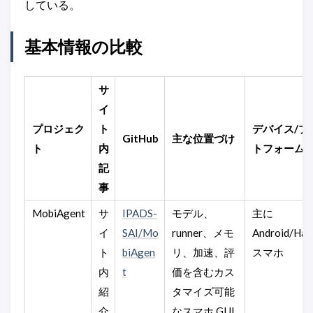
している。
基本情報の比較
サ
イ
プロジェク
ト
デバイス/プ
GitHub
主な位置づけ
ト
内
トフォーム
記
事
MobiAgent
サ
IPADS-
モデル、
主に
イ
SAI/Mo
runner、メモ
Android/Ha
ト
biAgen
リ、加速、評
スマホ
内
t
価を含むカス
紹
タマイズ可能
介
なスマホ GUI