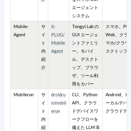
エージェント
システム
Mobile-
サ
X-
Tongyi Lab の
スマホ、PC
Agent
イ
PLUG/
GUI エージェ
Web、クラ
ト
Mobile
ントファミリ
マホ/クラウ
内
Agent
ー。モバイ
スクトップ
紹
ル、デスクト
介
ップ、ブラウ
ザ、ツール利
用をカバー
Mobilerun
サ
droidru
CLI、Python
Android、i
イ
n/mobil
API、クラウ
ーカルデバ
ト
erun
ドデバイスワ
クラウドデ
内
ークフローを
紹
備えた LLM 非