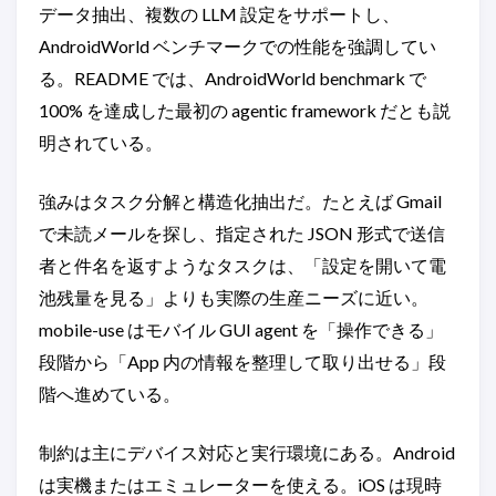
データ抽出、複数の LLM 設定をサポートし、
AndroidWorld ベンチマークでの性能を強調してい
る。README では、AndroidWorld benchmark で
100% を達成した最初の agentic framework だとも説
明されている。
強みはタスク分解と構造化抽出だ。たとえば Gmail
で未読メールを探し、指定された JSON 形式で送信
者と件名を返すようなタスクは、「設定を開いて電
池残量を見る」よりも実際の生産ニーズに近い。
mobile-use はモバイル GUI agent を「操作できる」
段階から「App 内の情報を整理して取り出せる」段
階へ進めている。
制約は主にデバイス対応と実行環境にある。Android
は実機またはエミュレーターを使える。iOS は現時