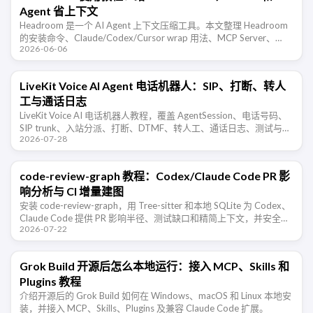
Agent 省上下文
Headroom 是一个 AI Agent 上下文压缩工具。本文整理 Headroom
的安装命令、Claude/Codex/Cursor wrap 用法、MCP Server、
2026-06-06
proxy 模式，以及 …
LiveKit Voice AI Agent 电话机器人：SIP、打断、转人
工与通话日志
LiveKit Voice AI 电话机器人教程，覆盖 AgentSession、电话号码、
SIP trunk、入站分派、打断、DTMF、转人工、通话日志、测试与合
2026-07-28
规边界。
code-review-graph 教程：Codex/Claude Code PR 影
响分析与 CI 增量建图
安装 code-review-graph，用 Tree-sitter 和本地 SQLite 为 Codex、
Claude Code 提供 PR 影响半径、测试缺口和精简上下文，并安全接
2026-07-22
入 GitHub …
Grok Build 开源后怎么本地运行：接入 MCP、Skills 和
Plugins 教程
介绍开源后的 Grok Build 如何在 Windows、macOS 和 Linux 本地安
装，并接入 MCP、Skills、Plugins 及兼容 Claude Code 扩展。