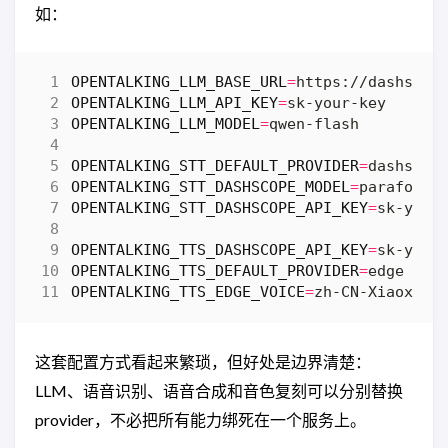
如：
OPENTALKING_LLM_BASE_URL
=
OPENTALKING_LLM_API_KEY
=
OPENTALKING_LLM_MODEL
=
OPENTALKING_STT_DEFAULT_PROVIDER
=
OPENTALKING_STT_DASHSCOPE_MODEL
=
OPENTALKING_STT_DASHSCOPE_API_KEY
=
OPENTALKING_TTS_DASHSCOPE_API_KEY
=
OPENTALKING_TTS_DEFAULT_PROVIDER
=
OPENTALKING_TTS_EDGE_VOICE
=
这套配置方式看起来繁琐，但好处是边界清楚：
LLM、语音识别、语音合成和音色复刻可以分别替换
provider，不必把所有能力绑死在一个服务上。