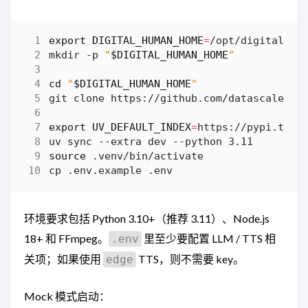
export
DIGITAL_HUMAN_HOME
=
mkdir -p 
"
$DIGITAL_HUMAN_HOME
"
cd
"
$DIGITAL_HUMAN_HOME
"
git clone https://github.com/datascale-ai
export
UV_DEFAULT_INDEX
=
source
环境要求包括 Python 3.10+（推荐 3.11）、Node.js
18+ 和 FFmpeg。
里至少要配置 LLM / TTS 相
.env
关项；如果使用
TTS，则不需要 key。
edge
Mock 模式启动：