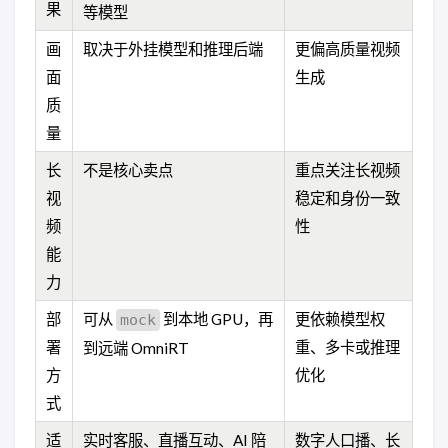
果
等模型
画
取决于外挂模型和推理后端
更偏高质量视频
面
生成
质
量
长
不是核心卖点
重点关注长视频
视
稳定和身份一致
频
性
能
力
部
可从
到本地 GPU，再
更依赖模型权
mock
署
重、多卡或推理
到远端 OmniRT
方
优化
式
适
实时客服、直播互动、AI 陪
数字人口播、长