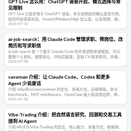
GPT-Live 怎么用：ChatGPT 语音开启、模式选择与常
见限制
GPT-Live 已逐步用于 ChatGPT 语音。本文说明如何确认是否可用、
如何开始语音对话、Instant/Medium/High 怎么选，以及视频、屏幕
2026-07-12
共享和语言体验等限制。
ai-job-search：用 Claude Code 管理求职、筛岗位、改
简历和写求职信
ai-job-search 是一个基于 Claude Code 的开源求职申请框架，可以
整理个人资料、搜索岗位、评估匹配度、定制 CV 和求职信，并做
2026-07-08
ATS 可读性检查。
caveman 介绍：让 Claude Code、Codex 和更多
Agent 少说废话
介绍 JuliusBrussee/caveman 的定位、安装方式、压缩等级、命令、
benchmark、MCP middleware、OpenClaw 接入和适用边界，帮助
2026-07-03
开发者判断这类 Agent …
Vibe-Trading 介绍：把自然语言研究、回测和交易工具
接到 AI Agent
介绍 HKUDS/Vibe-Trading 的定位、核心能力、安装方式、数据源、