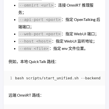
：连接 OmniRT 推理服
--omnirt <url>
务；
：指定 OpenTalking 后
--api-port <port>
端端口；
：指定 WebUI 端口；
--web-port <port>
：指定 WebUI 监听地址；
--host <host>
：指定 env 文件位置。
--env <file>
例如，本地 QuickTalk 路线：
bash scripts/start_unified.sh --backend 
lo
远端 OmniRT 路线：