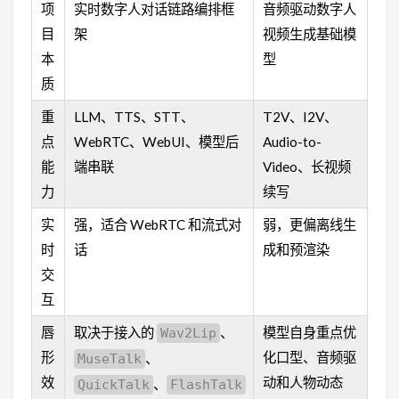
项
实时数字人对话链路编排框
音频驱动数字人
目
架
视频生成基础模
本
型
质
重
LLM、TTS、STT、
T2V、I2V、
点
WebRTC、WebUI、模型后
Audio-to-
能
端串联
Video、长视频
力
续写
实
强，适合 WebRTC 和流式对
弱，更偏离线生
时
话
成和预渲染
交
互
唇
取决于接入的
、
模型自身重点优
Wav2Lip
形
化口型、音频驱
、
MuseTalk
效
动和人物动态
、
QuickTalk
FlashTalk