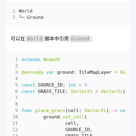
可以在
脚本中引用
：
World
Ground
extends
Node2D
@onready
var
ground
:
TileMapLayer
=
$Grou
const
SOURCE_ID
:
int
=
0
const
GRASS_TILE
:
Vector2i
=
Vector2i
(
0
,
func
place_grass
(
cell
:
Vector2i
)
->
void
:
ground
.
set_cell
(
cell
,
SOURCE_ID
,
GRASS_TILE