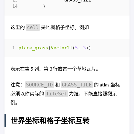
)
这里的
是地图格子坐标。例如：
cell
place_grass
(
Vector2i
(
5
,
3
))
表示在第 5 列、第 3 行放置一个草地瓦片。
注意：
和
的 atlas 坐标
SOURCE_ID
GRASS_TILE
必须以你实际的
为准，不能直接照搬示
TileSet
例。
世界坐标和格子坐标互转