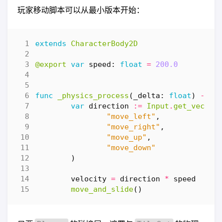
玩家移动脚本可以从最小版本开始：
extends
CharacterBody2D
@export
var
speed
:
float
=
200.0
func
_physics_process
(
_delta
:
float
)
->
v
var
direction
:=
Input
.
get_vector
"move_left"
,
"move_right"
,
"move_up"
,
"move_down"
)
velocity
=
direction
*
speed
move_and_slide
()