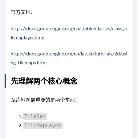
官方文档：
https://docs.godotengine.org/en/stable/classes/class_ti
lemaplayer.html
https://docs.godotengine.org/en/latest/tutorials/2d/usi
ng_tilemaps.html
先理解两个核心概念
瓦片地图最重要的是两个东西：
TileSet
TileMapLayer