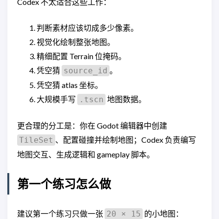
Codex 不太适合这些工作：
判断素材应该切成多少像素。
视觉化绘制整张地图。
精细配置 Terrain 位掩码。
凭空猜
。
source_id
凭空猜 atlas 坐标。
大规模手写
地图数据。
.tscn
更合理的分工是：你在 Godot 编辑器中创建
、配置碰撞并绘制地图；Codex 负责编写
TileSet
地图交互、生成逻辑和 gameplay 脚本。
第一个练习怎么做
建议第一个练习只做一张
的小地图：
20 × 15