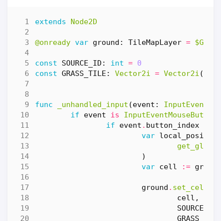
extends
Node2D
@onready
var
ground
:
TileMapLayer
=
$Grou
const
SOURCE_ID
:
int
=
0
const
GRASS_TILE
:
Vector2i
=
Vector2i
(
0
,
func
_unhandled_input
(
event
:
InputEvent
)
if
event
is
InputEventMouseButton
if
event
.
button_index
==
var
local_positio
get_globa
)
var
cell
:=
groun
ground
.
set_cell
(
cell
,
SOURCE_ID
GRASS_TIL