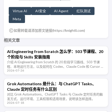
Virtue AI
AI安全
AI Agent
红队测试
Meta
如需转载请添加原文链接(
https://knightli.com
)
相关文章
AI Engineering from Scratch 怎么学：503 节课程、20
个阶段与 Skills 安装指南
介绍 AI Engineering from Scratch 的 20 阶段学习路线、503 节课
程、本地运行方法，以及如何在 Codex、Claude Code 和 Cursor 中
2026-07-26
安装配套 …
Grok Automations 是什么：与 ChatGPT Tasks、
Claude 定时任务有什么区别
对比 Grok Automations、ChatGPT Tasks 与 Claude 定时任务的触
发方式、运行环境、工具权限和适用场景，说明该怎样选择。
2026-07-18