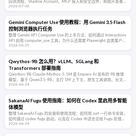
回测流程、Shadow Account、MCP 接入和安全边界，帮助开发者判
2026-07-03
断它适合哪些交易研究场景。
Gemini Computer Use 使用教程：用 Gemini 3.5 Flash
控制浏览器执行任务
整理 Gemini API Computer Use 的上手方法：如何通过 Interactions
API 启用 computer_use 工具，为什么还需要 Playwright 这类客户端
2026-06-25
执行环 …
Qwythos-9B 怎么用？vLLM、SGLang 和
Transformers 部署指南
Qwythos-9B-Claude-Mythos-5-1M 是 Empero AI 发布的 9B 推理
模型，基于 Qwen3.5-9B，主打 1M 上下文、原生工具调用、长文本
2026-06-24
推理和 …
SakanaAI Fugu 使用指南：如何在 Codex 里启用多智能
体模型
整理 SakanaAI Fugu 的安装和使用流程：如何用 curl 一行命令安装，
如何通过 codex-fugu 启动，以及在 Codex 中适合交给 Fugu 处理的
2026-06-24
开发任务和注意事项。