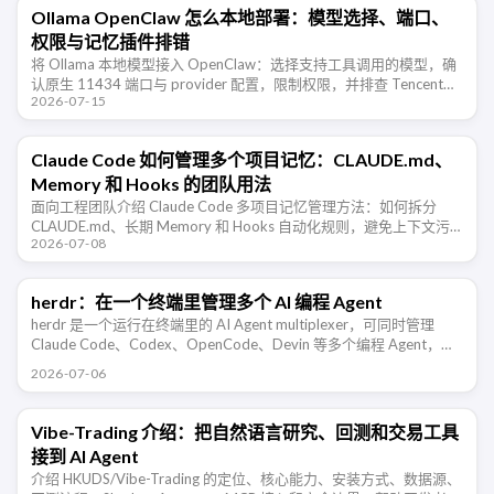
Ollama OpenClaw 怎么本地部署：模型选择、端口、
权限与记忆插件排错
将 Ollama 本地模型接入 OpenClaw：选择支持工具调用的模型，确
认原生 11434 端口与 provider 配置，限制权限，并排查 TencentDB
2026-07-15
Agent Memory 的长期记 …
Claude Code 如何管理多个项目记忆：CLAUDE.md、
Memory 和 Hooks 的团队用法
面向工程团队介绍 Claude Code 多项目记忆管理方法：如何拆分
CLAUDE.md、长期 Memory 和 Hooks 自动化规则，避免上下文污
2026-07-08
染，让 AI 编程助手在不同仓库里稳定协作。
herdr：在一个终端里管理多个 AI 编程 Agent
herdr 是一个运行在终端里的 AI Agent multiplexer，可同时管理
Claude Code、Codex、OpenCode、Devin 等多个编程 Agent，并
支持 …
2026-07-06
Vibe-Trading 介绍：把自然语言研究、回测和交易工具
接到 AI Agent
介绍 HKUDS/Vibe-Trading 的定位、核心能力、安装方式、数据源、