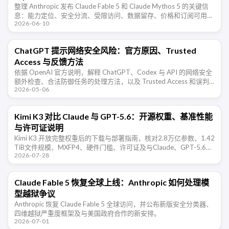
整理 Anthropic 发布 Claude Fable 5 和 Claude Mythos 5 的关键信
息：能力定位、安全分流、受限访问、数据留存、价格和订阅可用
2026-06-10
性。
ChatGPT 提示网络安全风险：官方原因、Trusted
Access 与反馈方法
依据 OpenAI 官方说明，解释 ChatGPT、Codex 与 API 的网络安全
额外检查、合法防御任务的处理方法，以及 Trusted Access 和误判
2026-05-06
反馈所需信息。
Kimi K3 对比 Claude 与 GPT-5.6：开源权重、基准性能
与许可证说明
Kimi K3 开放完整权重后的下载与部署指南，核对2.8万亿参数、1.42
TiB文件规模、MXFP4、硬件门槛、许可证及与Claude、GPT-5.6的
2026-07-28
基准差异。
Claude Fable 5 恢复全球上线：Anthropic 如何处理模
型越狱争议
Anthropic 恢复 Claude Fable 5 全球访问，并公布新版安全分类器、
四维越狱严重度框架及与美国政府合作的新安排。
2026-07-01