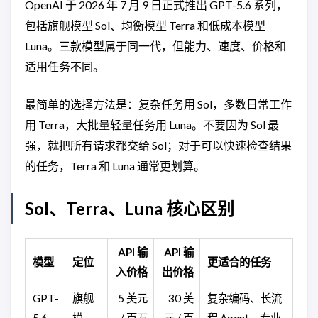
OpenAI 于 2026 年 7 月 9 日正式推出 GPT-5.6 系列，
包括旗舰模型 Sol、均衡模型 Terra 和低成本模型
Luna。三款模型属于同一代，但能力、速度、价格和
适用任务不同。
最简单的选择方法是：复杂任务用 Sol，多数日常工作
用 Terra，大批量轻量任务用 Luna。不要因为 Sol 最
强，就把所有请求都交给 Sol；对于可以快速检查结果
的任务，Terra 和 Luna 通常更划算。
Sol、Terra、Luna 核心区别
API 输
API 输
模型
定位
更适合的任务
入价格
出价格
GPT-
旗舰
5 美元
30 美
复杂编码、长流
5.6
模
/ 百万
元 / 百
程 Agent、专业