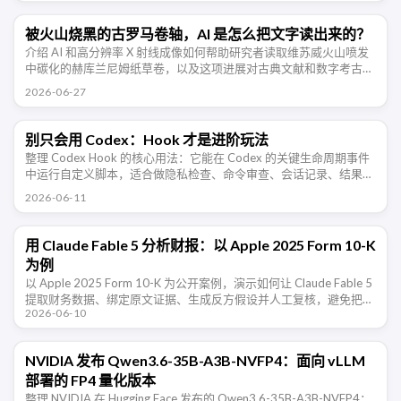
被火山烧黑的古罗马卷轴，AI 是怎么把文字读出来的？
介绍 AI 和高分辨率 X 射线成像如何帮助研究者读取维苏威火山喷发
中碳化的赫库兰尼姆纸草卷，以及这项进展对古典文献和数字考古的
意义。
2026-06-27
别只会用 Codex：Hook 才是进阶玩法
整理 Codex Hook 的核心用法：它能在 Codex 的关键生命周期事件
中运行自定义脚本，适合做隐私检查、命令审查、会话记录、结果校
验和团队规范约束。
2026-06-11
用 Claude Fable 5 分析财报：以 Apple 2025 Form 10-K
为例
以 Apple 2025 Form 10-K 为公开案例，演示如何让 Claude Fable 5
提取财务数据、绑定原文证据、生成反方假设并人工复核，避免把
2026-06-10
AI 当成荐股工具。
NVIDIA 发布 Qwen3.6-35B-A3B-NVFP4：面向 vLLM
部署的 FP4 量化版本
整理 NVIDIA 在 Hugging Face 发布的 Qwen3.6-35B-A3B-NVFP4：