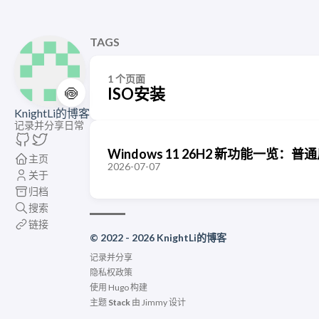
TAGS
1 个页面
🍥
ISO安装
KnightLi的博客
记录并分享日常
Windows 11 26H2 新功能一
主页
2026-07-07
关于
归档
搜索
链接
© 2022 - 2026 KnightLi的博客
记录并分享
隐私权政策
使用
Hugo
构建
主题
Stack
由
Jimmy
设计