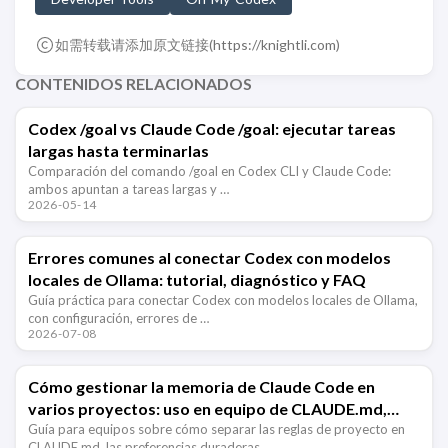
如需转载请添加原文链接(
https://knightli.com
)
CONTENIDOS RELACIONADOS
Codex /goal vs Claude Code /goal: ejecutar tareas
largas hasta terminarlas
Comparación del comando /goal en Codex CLI y Claude Code:
ambos apuntan a tareas largas y …
2026-05-14
Errores comunes al conectar Codex con modelos
locales de Ollama: tutorial, diagnóstico y FAQ
Guía práctica para conectar Codex con modelos locales de Ollama,
con configuración, errores de …
2026-07-08
Cómo gestionar la memoria de Claude Code en
varios proyectos: uso en equipo de CLAUDE.md,
Memory y Hooks
Guía para equipos sobre cómo separar las reglas de proyecto en
CLAUDE.md, las preferencias duraderas …