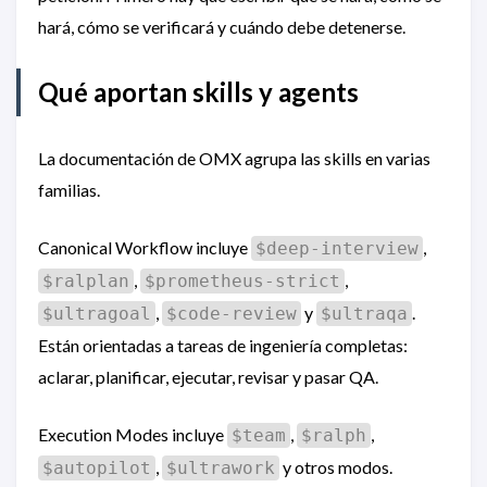
hará, cómo se verificará y cuándo debe detenerse.
Qué aportan skills y agents
La documentación de OMX agrupa las skills en varias
familias.
Canonical Workflow incluye
,
$deep-interview
,
,
$ralplan
$prometheus-strict
,
y
.
$ultragoal
$code-review
$ultraqa
Están orientadas a tareas de ingeniería completas:
aclarar, planificar, ejecutar, revisar y pasar QA.
Execution Modes incluye
,
,
$team
$ralph
,
y otros modos.
$autopilot
$ultrawork