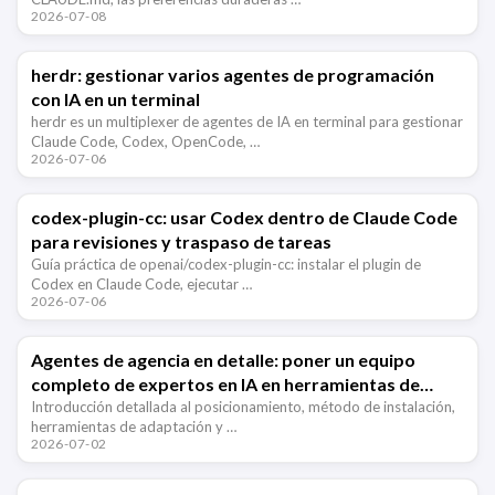
2026-07-08
herdr: gestionar varios agentes de programación
con IA en un terminal
herdr es un multiplexer de agentes de IA en terminal para gestionar
Claude Code, Codex, OpenCode, …
2026-07-06
codex-plugin-cc: usar Codex dentro de Claude Code
para revisiones y traspaso de tareas
Guía práctica de openai/codex-plugin-cc: instalar el plugin de
Codex en Claude Code, ejecutar …
2026-07-06
Agentes de agencia en detalle: poner un equipo
completo de expertos en IA en herramientas de
desarrollo
Introducción detallada al posicionamiento, método de instalación,
herramientas de adaptación y …
2026-07-02