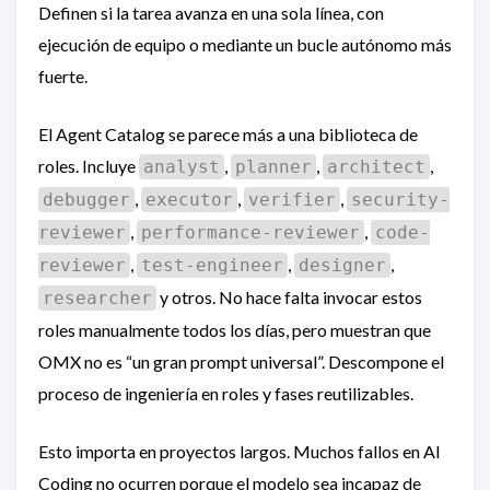
Definen si la tarea avanza en una sola línea, con
ejecución de equipo o mediante un bucle autónomo más
fuerte.
El Agent Catalog se parece más a una biblioteca de
roles. Incluye
,
,
,
analyst
planner
architect
,
,
,
debugger
executor
verifier
security-
,
,
reviewer
performance-reviewer
code-
,
,
,
reviewer
test-engineer
designer
y otros. No hace falta invocar estos
researcher
roles manualmente todos los días, pero muestran que
OMX no es “un gran prompt universal”. Descompone el
proceso de ingeniería en roles y fases reutilizables.
Esto importa en proyectos largos. Muchos fallos en AI
Coding no ocurren porque el modelo sea incapaz de