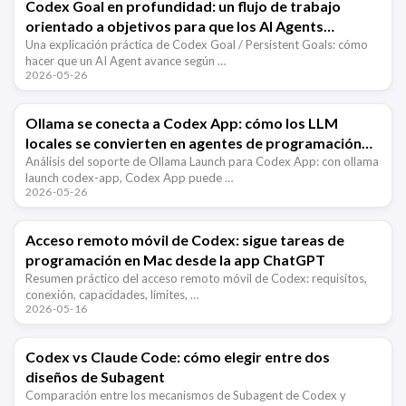
Codex Goal en profundidad: un flujo de trabajo
orientado a objetivos para que los AI Agents
trabajen durante horas
Una explicación práctica de Codex Goal / Persistent Goals: cómo
hacer que un AI Agent avance según …
2026-05-26
Ollama se conecta a Codex App: cómo los LLM
locales se convierten en agentes de programación
con IA
Análisis del soporte de Ollama Launch para Codex App: con ollama
launch codex-app, Codex App puede …
2026-05-26
Acceso remoto móvil de Codex: sigue tareas de
programación en Mac desde la app ChatGPT
Resumen práctico del acceso remoto móvil de Codex: requisitos,
conexión, capacidades, límites, …
2026-05-16
Codex vs Claude Code: cómo elegir entre dos
diseños de Subagent
Comparación entre los mecanismos de Subagent de Codex y