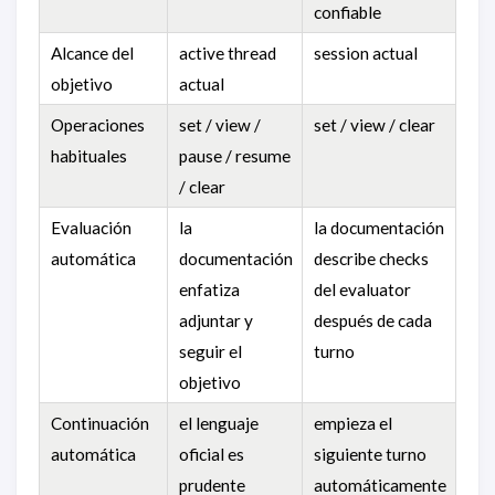
confiable
Alcance del
active thread
session actual
objetivo
actual
Operaciones
set / view /
set / view / clear
habituales
pause / resume
/ clear
Evaluación
la
la documentación
automática
documentación
describe checks
enfatiza
del evaluator
adjuntar y
después de cada
seguir el
turno
objetivo
Continuación
el lenguaje
empieza el
automática
oficial es
siguiente turno
prudente
automáticamente