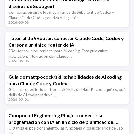
diseños de Subagent
Comparación entre los mecanismos de Subagent de Codex y
Claude Code: Codex prioriza delegación …
2026-05-08
Tutorial de 9Router: conectar Claude Code, Codex y
Cursor a un único router de IA
9Router es un router local para AI coding. Esta guía cubre
instalación, integración con Claude …
2026-05-08
Guía de mattpocock/skills: habilidades de AI coding
para Claude Code y Codex
Guía del repositorio mattpocock/skills de Matt Pocock: qué es, qué
skills de AI coding incluye, …
2026-05-01
Compound Engineering Plugin: convertir la
programación con IA en un ciclo de planificación,
ejecución y revisión
Organiza el posicionamiento, las funciones y los escenarios de uso
de …