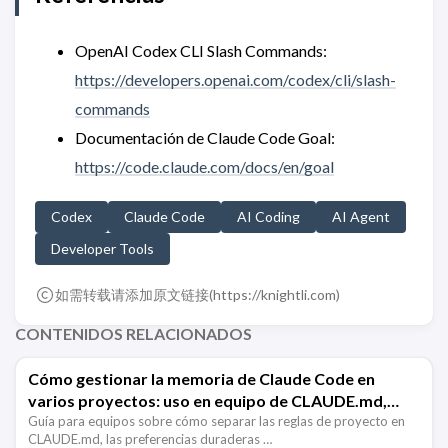
OpenAI Codex CLI Slash Commands:
https://developers.openai.com/codex/cli/slash-
commands
Documentación de Claude Code Goal:
https://code.claude.com/docs/en/goal
Codex
Claude Code
AI Coding
AI Agent
Developer Tools
如需转载请添加原文链接(
https://knightli.com
)
CONTENIDOS RELACIONADOS
Cómo gestionar la memoria de Claude Code en
varios proyectos: uso en equipo de CLAUDE.md,
Memory y Hooks
Guía para equipos sobre cómo separar las reglas de proyecto en
CLAUDE.md, las preferencias duraderas …