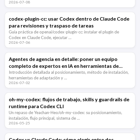
2026-07-08
codex-plugin-cc: usar Codex dentro de Claude Code
para revisiones y traspaso de tareas
Guía práctica de openai/codex-plugin-cc: instalar el plugin de
Codex en Claude Code, ejecutar …
2026-07-06
Agentes de agencia en detalle: poner un equipo
completo de expertos en IA en herramientas de
desarrollo
Introducción detallada al posicionamiento, método de instalación,
herramientas de adaptación y …
2026-07-02
oh-my-codex: flujos de trabajo, skills y guardrails de
runtime para Codex CLI
Un repaso de Yeachan-Heo/oh-my-codex: su posicionamiento,
instalación, flujo principal, sistema de …
2026-05-25
Codex vs Claude Code: cómo elegir entre dos