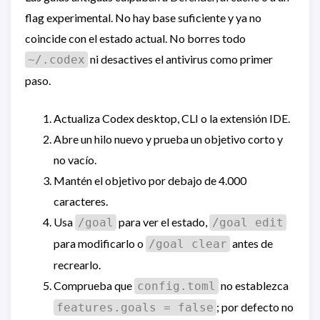
flag experimental. No hay base suficiente y ya no
coincide con el estado actual. No borres todo
ni desactives el antivirus como primer
~/.codex
paso.
Actualiza Codex desktop, CLI o la extensión IDE.
Abre un hilo nuevo y prueba un objetivo corto y
no vacío.
Mantén el objetivo por debajo de 4.000
caracteres.
Usa
para ver el estado,
/goal
/goal edit
para modificarlo o
antes de
/goal clear
recrearlo.
Comprueba que
no establezca
config.toml
; por defecto no
features.goals = false