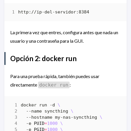
La primera vez que entres, configura antes que nada un
usuario y una contraseña para la GUI.
Opción 2: docker run
Para una prueba rápida, también puedes usar
directamente
:
docker run
docker run -d 
  --name syncthing 
  --hostname my-nas-syncthing 
  -e 
PUID
=
1000
  -e 
PGID
=
1000