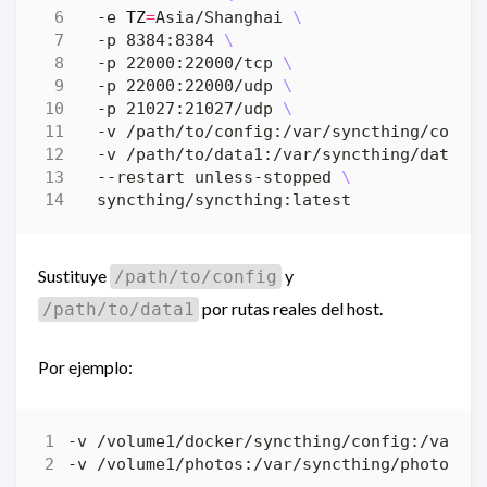
  -e 
TZ
=
Asia/Shanghai 
  -p 8384:8384 
  -p 22000:22000/tcp 
  -p 22000:22000/udp 
  -p 21027:21027/udp 
  -v /path/to/config:/var/syncthing/confi
  -v /path/to/data1:/var/syncthing/data1 
  --restart unless-stopped 
Sustituye
y
/path/to/config
por rutas reales del host.
/path/to/data1
Por ejemplo: