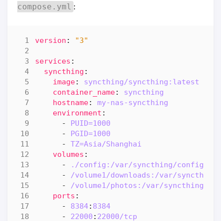
:
compose.yml
version
:
"3"
services
:
syncthing
:
image
:
syncthing/syncthing:latest
container_name
:
syncthing
hostname
:
my-nas-syncthing
environment
:
- 
PUID=1000
- 
PGID=1000
- 
TZ=Asia/Shanghai
volumes
:
- 
./config:/var/syncthing/config
- 
/volume1/downloads:/var/syncthing
- 
/volume1/photos:/var/syncthing/ph
ports
:
- 
8384
:
8384
- 
22000
:
22000
/tcp