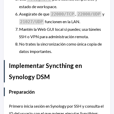
estado de workspace.
Asegúrate de que
,
y
22000/TCP
22000/UDP
funcionen en la LAN.
21027/UDP
Mantén la Web GUI local si puedes; usa túneles
SSH o VPN para administración remota.
No trates la sincronización como única copia de
datos importantes.
Implementar Syncthing en
Synology DSM
Preparación
Primero inicia sesión en Synology por SSH y consulta el
ID del usuario con el que quieres ejecutar Syncthing: