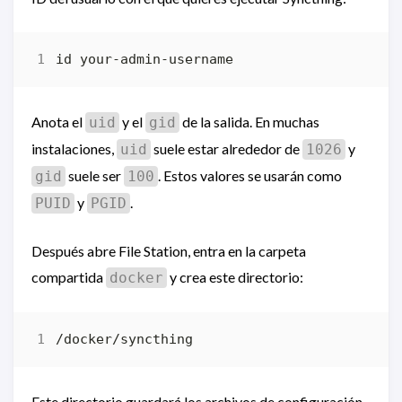
Anota el
y el
de la salida. En muchas
uid
gid
instalaciones,
suele estar alrededor de
y
uid
1026
suele ser
. Estos valores se usarán como
gid
100
y
.
PUID
PGID
Después abre File Station, entra en la carpeta
compartida
y crea este directorio:
docker
Este directorio guardará los archivos de configuración,