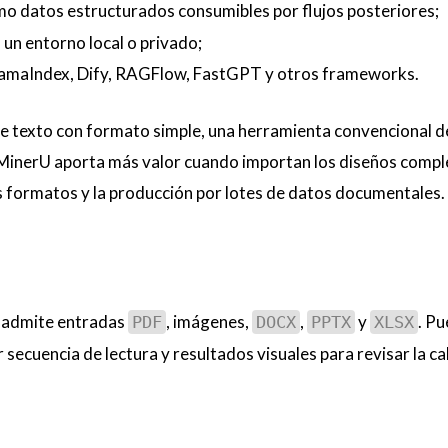
o datos estructurados consumibles por flujos posteriores;
un entorno local o privado;
lamaIndex, Dify, RAGFlow, FastGPT y otros frameworks.
F de texto con formato simple, una herramienta convencional d
 MinerU aporta más valor cuando importan los diseños comple
os formatos y la producción por lotes de datos documentales.
 admite entradas
, imágenes,
,
y
. P
PDF
DOCX
PPTX
XLSX
cuencia de lectura y resultados visuales para revisar la ca