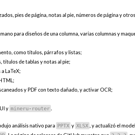
dos, pies de página, notas al pie, números de página y otro
humano para diseños de una columna, varias columnas y maqu
nto, como títulos, párrafos y listas;
títulos de tablas y notas al pie;
 a LaTeX;
a HTML;
caneados y PDF con texto dañado, y activar OCR;
UI y
.
mineru-router
odujo análisis nativo para
y
, y actualizó el mod
PPTX
XLSX