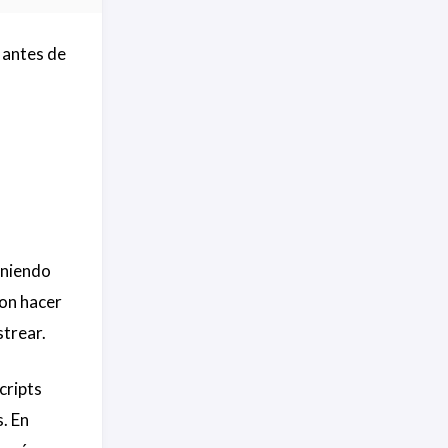
 antes de
eniendo
con hacer
strear.
cripts
. En