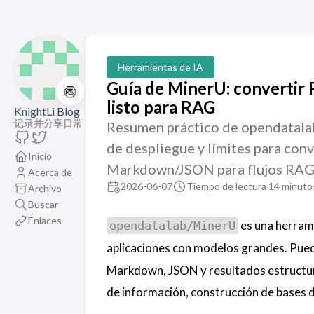
Herramientas de IA
Guía de MinerU: convertir
🍥
listo para RAG
KnightLi Blog
记录并分享日常
Resumen práctico de opendatalab
de despliegue y límites para con
Inicio
Markdown/JSON para flujos RAG 
Acerca de
2026-06-07
Tiempo de lectura 14 minuto
Archivo
Buscar
Enlaces
es una herram
opendatalab/MinerU
aplicaciones con modelos grandes. Pue
Markdown, JSON y resultados estructura
de información, construcción de bases d