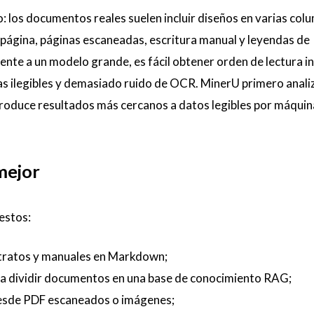
 los documentos reales suelen incluir diseños en varias col
 página, páginas escaneadas, escritura manual y leyendas de
ente a un modelo grande, es fácil obtener orden de lectura i
as ilegibles y demasiado ruido de OCR. MinerU primero anali
produce resultados más cercanos a datos legibles por máquina
mejor
estos:
ntratos y manuales en Markdown;
ra dividir documentos en una base de conocimiento RAG;
 desde PDF escaneados o imágenes;