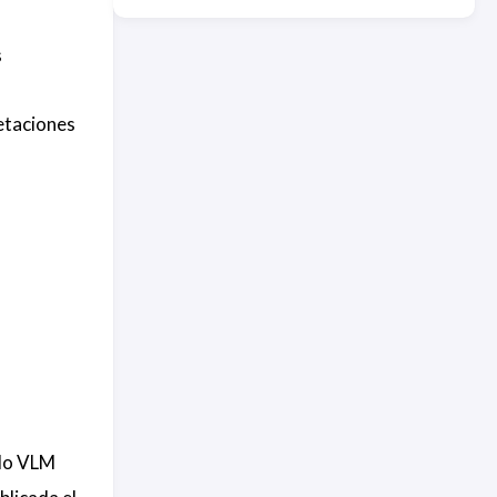
s
etaciones
elo VLM