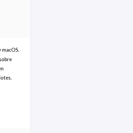
 y macOS.
 sobre
en
lotes.