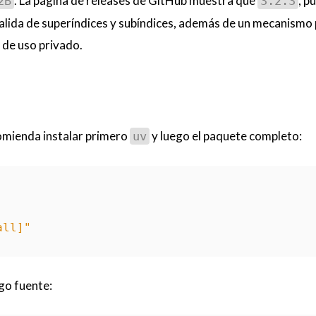
. La página de releases de GitHub muestra que
, p
2B
3.2.3
salida de superíndices y subíndices, además de un mecanismo
 de uso privado.
ecomienda instalar primero
y luego el paquete completo:
uv
all]"
go fuente: