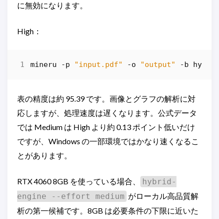
に無効になります。
High：
mineru
-p
"input.pdf"
-o
"output"
-b
hybri
表の精度は約 95.39 です。画像とグラフの解析に対
応しますが、処理速度は遅くなります。公式データ
では Medium は High より約 0.13 ポイント低いだけ
ですが、Windows の一部環境ではかなり速くなるこ
とがあります。
RTX 4060 8GB を使っている場合、
hybrid-
がローカル高品質解
engine --effort medium
析の第一候補です。8GB は必要条件の下限に近いた