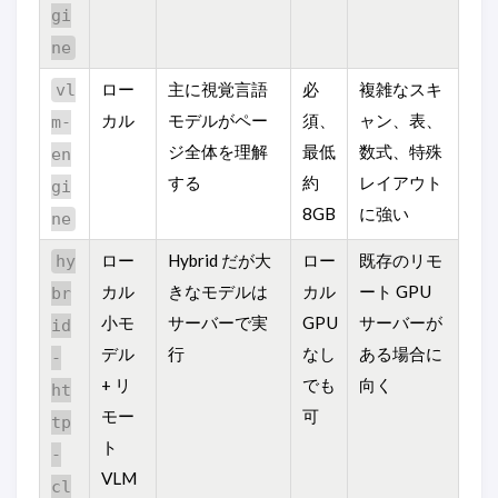
gi
ne
ロー
主に視覚言語
必
複雑なスキ
vl
カル
モデルがペー
須、
ャン、表、
m-
ジ全体を理解
最低
数式、特殊
en
する
約
レイアウト
gi
8GB
に強い
ne
ロー
Hybrid だが大
ロー
既存のリモ
hy
カル
きなモデルは
カル
ート GPU
br
小モ
サーバーで実
GPU
サーバーが
id
デル
行
なし
ある場合に
-
+ リ
でも
向く
ht
モー
可
tp
ト
-
VLM
cl