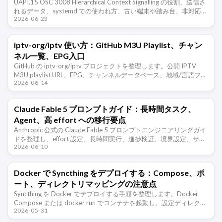
UAPI.15 OSC 3008 Hierarchical Context Signalling の役割、送信さ
れるデータ、systemd での使われ方、古い端末や踏み台、非対応環
2026-06-23
境で文字化けが出ると …
iptv-org/iptv 使い方：GitHub M3U Playlist、チャン
ネル一覧、EPG入口
GitHub の iptv-org/iptv プロジェクトを整理します。公開 IPTV
M3U playlist URL、EPG、チャンネルデータベース、地域/言語フィ
2026-06-14
ルタ …
Claude Fable 5 プロンプトガイド：長時間タスク、
Agent、高 effort への移行要点
Anthropic 公式の Claude Fable 5 プロンプトエンジニアリングガイ
ドを整理し、effort 設定、長時間実行、進捗検証、境界設定、サブ
2026-06-10
Agent、記憶システム、移行時の注意点を …
Docker で Syncthing をデプロイする：Compose、ポ
ート、ディレクトリマッピングの注意点
Syncthing を Docker でデプロイする手順を整理します。Docker
Compose または docker run でコンテナを起動し、設定ディレクト
2026-05-31
リと同期ディレクトリを正しくマッピン …