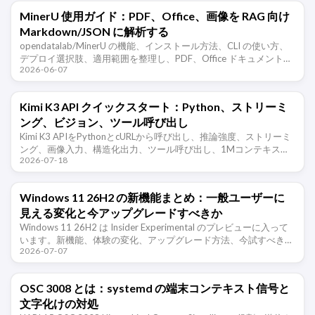
MinerU 使用ガイド：PDF、Office、画像を RAG 向け
Markdown/JSON に解析する
opendatalab/MinerU の機能、インストール方法、CLI の使い方、
デプロイ選択肢、適用範囲を整理し、PDF、Office ドキュメント、
2026-06-07
画像を RAG と Agent ワークフローで使 …
Kimi K3 API クイックスタート：Python、ストリーミ
ング、ビジョン、ツール呼び出し
Kimi K3 APIをPythonとcURLから呼び出し、推論強度、ストリーミ
ング、画像入力、構造化出力、ツール呼び出し、1Mコンテキスト
2026-07-18
の制限を解説します。
Windows 11 26H2 の新機能まとめ：一般ユーザーに
見える変化と今アップグレードすべきか
Windows 11 26H2 は Insider Experimental のプレビューに入って
います。新機能、体験の変化、アップグレード方法、今試すべきか
2026-07-07
を一般ユーザー向けに整理します。
OSC 3008 とは：systemd の端末コンテキスト信号と
文字化けの対処