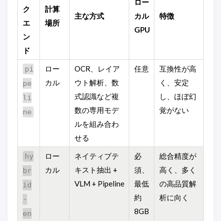
ロー
ク
計算
主な方式
カル
特徴
エ
場所
GPU
ン
ド
ロー
OCR、レイア
任意
互換性が高
pi
カル
ウト解析、数
く、安定
pe
式認識など複
し、ほぼ幻
li
数の専用モデ
覚がない
ne
ルを組み合わ
せる
ロー
ネイティブテ
必
総合精度が
hy
カル
キスト抽出 +
須、
高く、多く
br
VLM + Pipeline
最低
の高品質解
id
約
析に向く
-
8GB
en