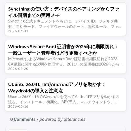
Syncthing の使い方：デバイスのペアリングからファ
イル同期までの実用メモ
Syncthing 公式ドキュメントをもとに、デバイス ID、フォルダ共
有、同期モード、ファイアウォールのポート、無視ルール、ファイ
2026-05-31
ルバージョン、安全境界、NAS・Windows・Android 間で …
Windows Secure Boot証明書が2026年に期限切れ：
一般ユーザーと管理者はどう更新すべきか
MicrosoftによるWindows Secure Boot証明書の期限切れと2023
CA更新に関する説明を整理する。2011年の証明書は2026年から
2026-05-20
期限切れが始まり、今後のSecure …
Ubuntu 26.04 LTSでAndroidアプリを動かす：
Waydroidの導入と注意点
Ubuntu 26.04 LTSでWaydroidを使ってAndroidアプリを動かす方
法を、インストール、初期化、APK導入、マルチウィンドウ、
2026-05-16
Google Playの注意点、よくある問題まで整理し …