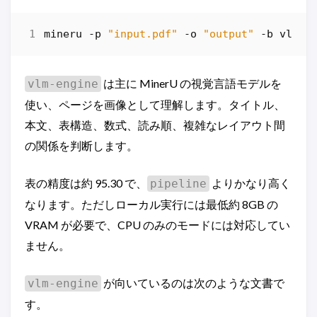
mineru
-p
"input.pdf"
-o
"output"
-b
vlm-e
は主に MinerU の視覚言語モデルを
vlm-engine
使い、ページを画像として理解します。タイトル、
本文、表構造、数式、読み順、複雑なレイアウト間
の関係を判断します。
表の精度は約 95.30 で、
よりかなり高く
pipeline
なります。ただしローカル実行には最低約 8GB の
VRAM が必要で、CPU のみのモードには対応してい
ません。
が向いているのは次のような文書で
vlm-engine
す。