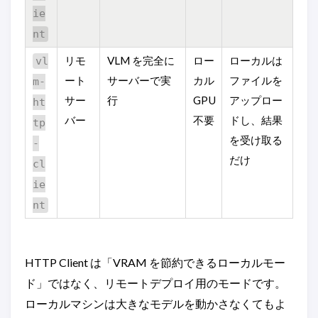
ie
nt
リモ
VLM を完全に
ロー
ローカルは
vl
ート
サーバーで実
カル
ファイルを
m-
サー
行
GPU
アップロー
ht
バー
不要
ドし、結果
tp
を受け取る
-
だけ
cl
ie
nt
HTTP Client は「VRAM を節約できるローカルモー
ド」ではなく、リモートデプロイ用のモードです。
ローカルマシンは大きなモデルを動かさなくてもよ