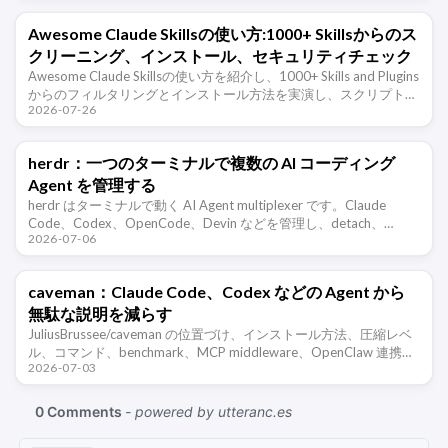
Awesome Claude Skillsの使い方:1000+ Skillsからのス
クリーニング、インストール、セキュリティチェック
Awesome Claude Skillsの使い方を紹介し、1000+ Skills and Plugins
からのフィルタリングとインストール方法を実演し、スクリプト、
2026-07-26
権限、キー、クロスクライアント互 …
herdr：一つのターミナルで複数の AI コーディング
Agent を管理する
herdr はターミナルで動く AI Agent multiplexer です。Claude
Code、Codex、OpenCode、Devin などを管理し、detach、
2026-07-06
remote、socket …
caveman：Claude Code、Codex などの Agent から
無駄な説明を減らす
JuliusBrussee/caveman の位置づけ、インストール方法、圧縮レベ
ル、コマンド、benchmark、MCP middleware、OpenClaw 連携、
2026-07-03
適用範囲を整理します。