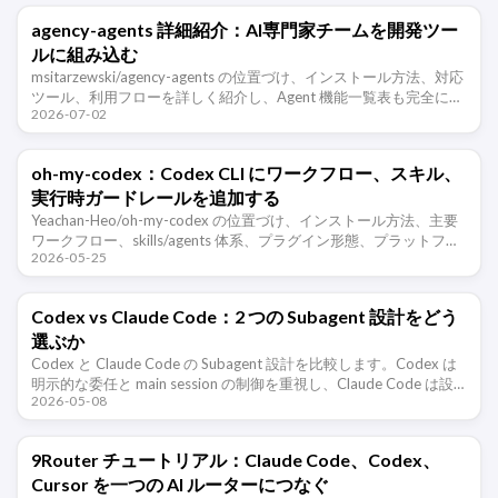
agency-agents 詳細紹介：AI専門家チームを開発ツー
ルに組み込む
msitarzewski/agency-agents の位置づけ、インストール方法、対応
ツール、利用フローを詳しく紹介し、Agent 機能一覧表も完全に整
2026-07-02
理します。
oh-my-codex：Codex CLI にワークフロー、スキル、
実行時ガードレールを追加する
Yeachan-Heo/oh-my-codex の位置づけ、インストール方法、主要
ワークフロー、skills/agents 体系、プラグイン形態、プラットフォ
2026-05-25
ーム上の注意点、使いどころを整理する …
Codex vs Claude Code：2 つの Subagent 設計をどう
選ぶか
Codex と Claude Code の Subagent 設計を比較します。Codex は
明示的な委任と main session の制御を重視し、Claude Code は設
2026-05-08
定、記憶、隔離 …
9Router チュートリアル：Claude Code、Codex、
Cursor を一つの AI ルーターにつなぐ