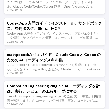
9Router はローカル AI コーディングルーターです。インストー
ル、Claude Code/Codex/Cursor 連携、OpenAI-compatible
2026-05-08
endpoint、token圧縮 …
Codex App 入門ガイド：インストール、サンドボック
ス、並列タスク、Skills、MCP
Codex App の完全入門ガイド。インストール、プロジェクトとタ
スク管理、サンドボックス権限、コンテキスト、モデル選択、
2026-05-06
Git、worktree、クラウド実行、AGENTS.md、プラグイン …
mattpocock/skills ガイド：Claude Code と Codex の
ための AI コーディングスキル集
Matt Pocock の mattpocock/skills リポジトリを整理します。何
か、どんな AI coding skills があるか、Claude Code/Codex/Cursor
2026-05-01
のど …
Compound Engineering Plugin：AI コーディングを計
画、実行、レビューの工程ループにする
EveryInc/compound-engineering-plugin の位置づけ、機能、利用場
面を整理します。AI コーディングを計画、実装、コードレビュ
2026-05-01
ー、経験の蓄積に分け、Claude …