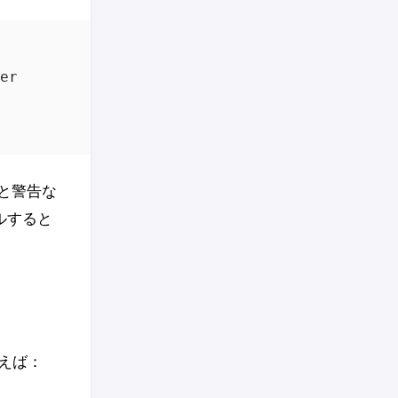
ると警告な
ルすると
えば：