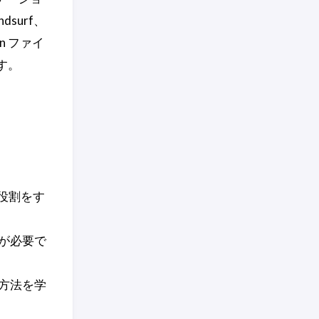
dsurf、
n ファイ
す。
な役割をす
が必要で
方法を学