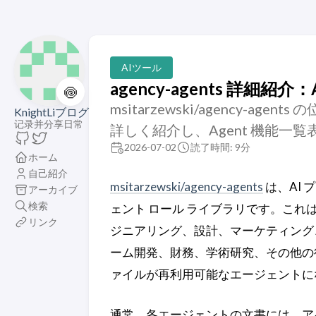
AIツール
agency-agents 詳
🍥
msitarzewski/agency
KnightLiブログ
记录并分享日常
詳しく紹介し、Agent 機能一
2026-07-02
読了時間: 9分
ホーム
自己紹介
msitarzewski/agency-agents
は、AI
アーカイブ
検索
ェント ロール ライブラリです。こ
リンク
ジニアリング、設計、マーケティング
ーム開発、財務、学術研究、その他の役
ァイルが再利用可能なエージェントに
通常、各エージェントの文書には、ア