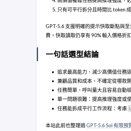
高價值複雜任務提高推理強度，
只有可平行拆分且時間比 token
GPT-5.6 支援明確的提示快取斷點與
費，快取讀取仍享有 90% 輸入價格
一句話選型結論
追求最高能力、減少高價值任務返工
兼顧品質和成本、不確定從哪款開始
任務簡單、呼叫量大且容易自動檢查
單一問題很難：提高推理強度或
任務能拆成平行工作流程：考慮
本站此前也整理過
GPT-5.6 Sol