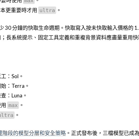
必要時使用
。
max
 成本更重要時才用
。
ultra
至少 30 分鐘的快取生命週期。快取寫入按未快取輸入價格的 1.
折扣；長系統提示、固定工具定義和重複背景資料應盡量重用快
：Sol。
：Terra。
：Luna。
使用
。
max
。
ultra
 有限預覽階段的模型分層和安全策略
。正式發布後，三檔模型已成