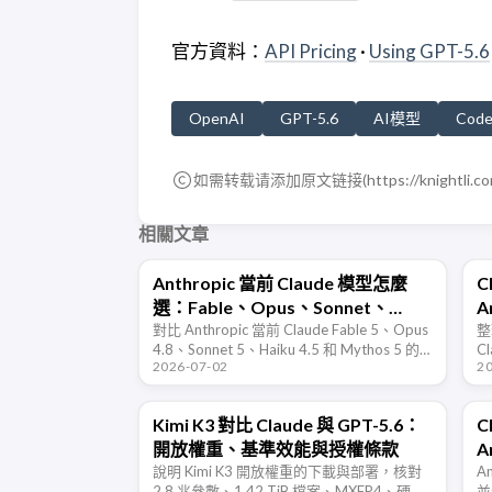
官方資料：
API Pricing
·
Using GPT-5.6
OpenAI
GPT-5.6
AI模型
Code
如需转载请添加原文链接(
https://knightli.c
相關文章
Anthropic 當前 Claude 模型怎麼
C
選：Fable、Opus、Sonnet、
A
Haiku 對比
對比 Anthropic 當前 Claude Fable 5、Opus
整
4.8、Sonnet 5、Haiku 4.5 和 Mythos 5 的
C
2026-07-02
2
定位、價格、上下文、延遲與適用場景。
安
閱
Kimi K3 對比 Claude 與 GPT-5.6：
C
開放權重、基準效能與授權條款
A
說明 Kimi K3 開放權重的下載與部署，核對
A
2.8 兆參數、1.42 TiB 檔案、MXFP4、硬體
並