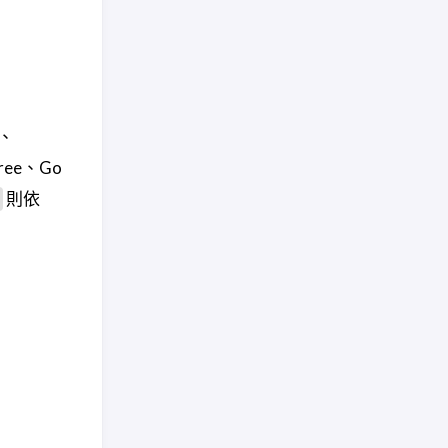
o、
Free、Go
則依