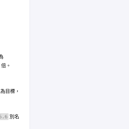
 為
5 倍。
遲為目標，
別名
5.6