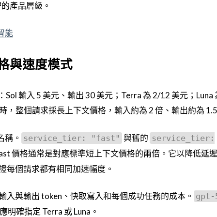
際選擇的產品層級。
智能
後的價格與速度模式
 輸入 5 美元、輸出 30 美元；Terra 為 2/12 美元；Luna
token 時，整個請求採長上下文價格，輸入約為 2 倍、輸出約為 1.
的新名稱。
與舊的
service_tier: "fast"
service_tier:
ast 價格通常是對應標準短上下文價格的兩倍。它以降低延
證每個請求都有相同加速幅度。
入與輸出 token、快取寫入和每個成功任務的成本。
gpt-
確指定 Terra 或 Luna。