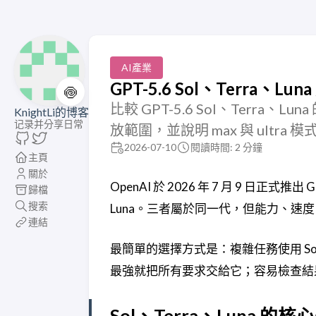
AI產業
GPT-5.6 Sol、Terra
🍥
比較 GPT-5.6 Sol、Terra、L
KnightLi的博客
记录并分享日常
放範圍，並說明 max 與 ultra
2026-07-10
閱讀時間: 2 分鐘
主頁
關於
OpenAI 於 2026 年 7 月 9 日正式
歸檔
搜索
Luna。三者屬於同一代，但能力、速
連結
最簡單的選擇方式是：複雜任務使用 Sol，
最強就把所有要求交給它；容易檢查結果的工
Sol、Terra、Luna 的核