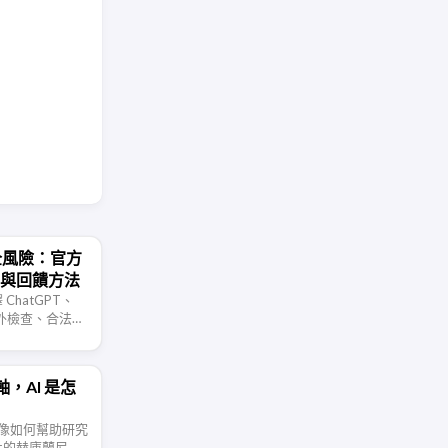
安全風險：官方
ss 與回饋方法
ChatGPT、
全額外檢查、合法防
d Access 和
，AI 是怎
線成像如何幫助研究
化的赫庫蘭尼姆