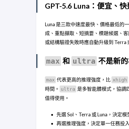
GPT-5.6 Luna：便宜
Luna 是三款中速度最快、價格最低
成、重點擷取、短摘要、標題候選、客服
或結構驗證失敗時應自動升級到 Terra 或
和
不是新的
max
ultra
代表更高的推理強度，比
max
xhigh
時間。
是多智能體模式，協調四
ultra
值得使用。
先選 Sol、Terra 或 Luna，決
再選推理強度，決定單一任務投