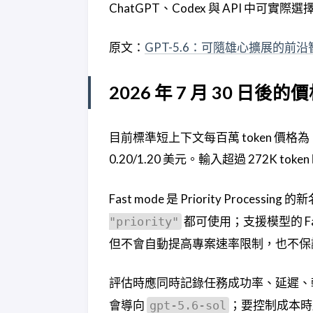
ChatGPT、Codex 與 API 中可實
原文：
GPT-5.6：可隨雄心擴展的前沿
2026 年 7 月 30 日
目前標準短上下文每百萬 token 價格為：Sol
0.20/1.20 美元。輸入超過 272K 
Fast mode 是 Priority Processing 
都可使用；支援模型的 F
"priority"
但不會自動提高專案速率限制，也不保
評估時應同時記錄任務成功率、延遲、輸
會導向
；要控制成本時應明
gpt-5.6-sol