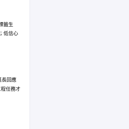
標籤生
；低信心
延長回應
工程任務才