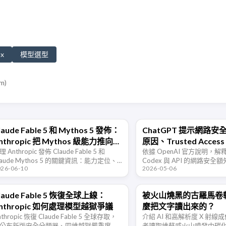
x
模型選型
om
)
laude Fable 5 和 Mythos 5 發佈：
ChatGPT 提示網路
nthropic 把 Mythos 級能力推向普
原因、Trusted Acce
通使用者
理 Anthropic 發佈 Claude Fable 5 和
依據 OpenAI 官方說明，解釋 
laude Mythos 5 的關鍵資訊：能力定位、
Codex 與 API 的網路安
026-06-10
2026-05-06
全分流、受限存取、資料留存、價格和訂
禦任務的處理方法，以及 Truste
可用性。
誤判回饋所需資訊。
laude Fable 5 恢復全球上線：
被火山燒黑的古羅馬卷軸
nthropic 如何處理模型越獄爭議
麼把文字讀出來的？
nthropic 恢復 Claude Fable 5 全球存取，
介紹 AI 和高解析度 X 射
公布新版安全分類器、四維越獄嚴重度框
者讀取維蘇威火山噴發中碳