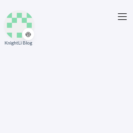
🍥
KnightLi Blog