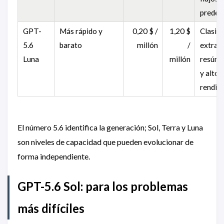
predet
GPT-
Más rápido y
0,20 $ /
1,20 $
Clasifi
5.6
barato
millón
/
extracc
Luna
millón
resúme
y alto
rendim
El número 5.6 identifica la generación; Sol, Terra y Luna
son niveles de capacidad que pueden evolucionar de
forma independiente.
GPT-5.6 Sol: para los problemas
más difíciles