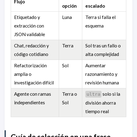
Flujo
opción
escalado
Etiquetado y
Luna
Terra si falla el
extracción con
esquema
JSON validable
Chat, redacción y
Terra
Sol tras un fallo o
código cotidiano
alta complejidad
Refactorización
Sol
Aumentar
amplia o
razonamiento y
investigación difícil
revisión humana
Agente con ramas
Terra o
solo si la
ultra
independientes
Sol
división ahorra
tiempo real
Guía de selección en una frase