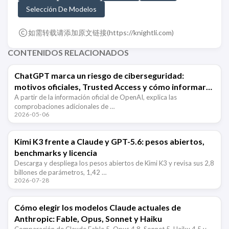
Selección De Modelos
如需转载请添加原文链接(
https://knightli.com
)
CONTENIDOS RELACIONADOS
ChatGPT marca un riesgo de ciberseguridad:
motivos oficiales, Trusted Access y cómo informar
errores
A partir de la información oficial de OpenAI, explica las
comprobaciones adicionales de …
2026-05-06
Kimi K3 frente a Claude y GPT-5.6: pesos abiertos,
benchmarks y licencia
Descarga y despliega los pesos abiertos de Kimi K3 y revisa sus 2,8
billones de parámetros, 1,42 …
2026-07-28
Cómo elegir los modelos Claude actuales de
Anthropic: Fable, Opus, Sonnet y Haiku
Comparación de Claude Fable 5, Opus 4.8, Sonnet 5, Haiku 4.5 y