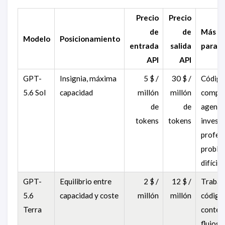
Precio
Precio
de
de
Más a
Modelo
Posicionamiento
entrada
salida
para
API
API
GPT-
Insignia, máxima
5 $ /
30 $ /
Códig
5.6 Sol
capacidad
millón
millón
comple
de
de
agente
tokens
tokens
invest
profesi
proble
difícile
GPT-
Equilibrio entre
2 $ /
12 $ /
Trabajo
5.6
capacidad y coste
millón
millón
código 
Terra
conten
flujos