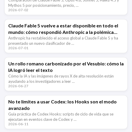
Mythos 5 por posicionamiento, precio, …
2026-07-02
Claude Fable 5 vuelve a estar disponible en todo el
mundo: cómo respondió Anthropic a la polémica
sobre el jailbreak del modelo
Anthropic ha restablecido el acceso global a Claude Fable 5 y ha
presentado un nuevo clasificador de …
2026-07-01
Un rollo romano carbonizado por el Vesubio: cómo la
IA logró leer el texto
Cómo la IA y las imágenes de rayos X de alta resolución están
ayudando a los investigadores a leer …
2026-06-27
No te limites a usar Codex: los Hooks son el modo
avanzado
Guía práctica de Codex Hooks: scripts de ciclo de vida que se
ejecutan en eventos clave de Codex y …
2026-06-11