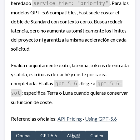
heredado
. Para los
service_tier: "priority"
modelos GPT-5.6 compatibles, Fast suele costar el
doble de Standard con contexto corto. Busca reducir
latencia, pero no aumenta automáticamente los límites
del proyecto ni garantiza la misma aceleración en cada
solicitud.
Evalúa conjuntamente éxito, latencia, tokens de entrada
y salida, escrituras de caché y coste por tarea
completada. El alias
dirige a
gpt-5.6
gpt-5.6-
; especifica Terra o Luna cuando quieras conservar
sol
su función de coste.
Referencias oficiales:
API Pricing
·
Using GPT-5.6
Openai
GPT-5.6
AI模型
Codex