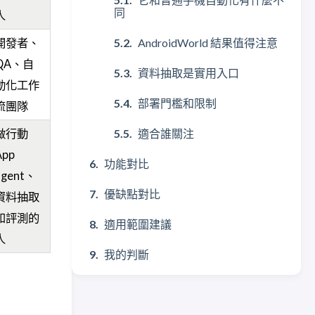
同
人
AndroidWorld 結果值得注意
開發者、
QA、自
資料抽取是實用入口
動化工作
部署門檻和限制
流團隊
適合誰關注
做行動
App
功能對比
agent、
優缺點對比
資料抽取
和評測的
適用範圍建議
人
我的判斷