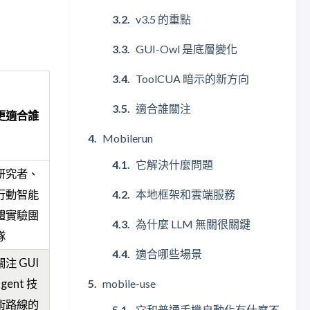
v3.5 的重點
GUI-Owl 是底層變化
ToolCUA 暗示的新方向
適合誰關注
更適合誰
Mobilerun
它解決什麼問題
研究者、
本地框架和雲端服務
行動智能
體實驗團
為什麼 LLM 無關很關鍵
隊
適合哪些場景
關注 GUI
mobile-use
agent 技
術路線的
它和普通手機自動化有什麼不