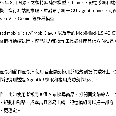
在 2025 年 8 月開源，之後持續補齊模型、Runner、記憶系統
機上進行純端側推理，並發布了統一 GUI agent runner，可
Qwen-VL、Gemini 等多種模型。
d mobile “claw” MobiClaw，以及新的 MobiMind-1.5-4
續把行動端執行、模型能力和操作工具鏈往產品化方向推進
憶、經驗記憶和動作記憶。使用者畫像記憶用於給規劃提供偏好上
憶則透過 AgentRR 快取和複用成功動作序列。
。比如使用者常用某個 App 搜尋商品、打開固定聯絡人、
、規劃和點擊，成本高且容易出錯。記憶模組可以把一部分
、更穩定。