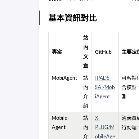
基本資訊對比
站
內
專案
GitHub
主要定
文
章
MobiAgent
站
IPADS-
可客製化
內
SAI/Mob
含模型、
介
iAgent
測
紹
Mobile-
站
X-
通義實驗
Agent
內
PLUG/M
行動端
介
obileAge