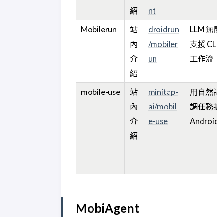
紹
nt
Mobilerun
站
droidrun
LLM 
內
/mobiler
支援 CL
介
un
工作流
紹
mobile-use
站
minitap-
用自然
內
ai/mobil
調任務
介
e-use
Androi
紹
MobiAgent