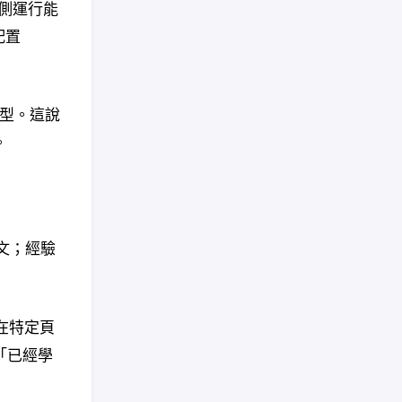
和端側運行能
配置
B 模型。這說
。
下文；經驗
在特定頁
「已經學