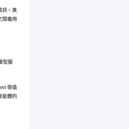
資訊。真
之間複用
模型服
nt 很值
智能體的