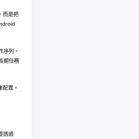
本，而是把
droid
動作序列。
長期任務
庫配置。
要透過