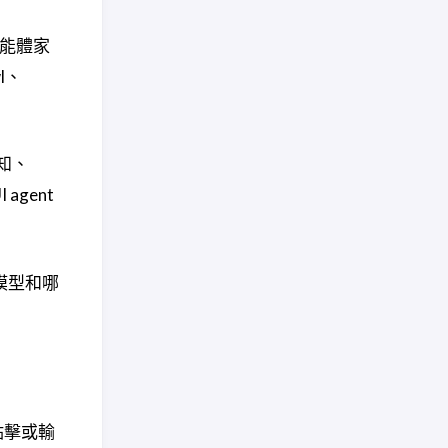
智能體家
wl、
感知、
agent
模型和哪
點擊或輸