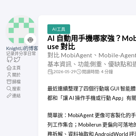
AI工具
AI 自動用手機哪家強？MobiAge
🍥
use 對比
KnightLi的博客
记录并分享日常
對比 MobiAgent、Mobile-Age
基本資訊、功能側重、優缺點和
主頁
2026-05-29
閱讀時間: 4 分鐘
關於
歸檔
最近連續整理了四個行動端 GUI 智能體專案：Mob
搜索
連結
都和「讓 AI 操作手機或行動 App」
簡單說：MobiAgent 更像可客製化的手機
列工作集合；Mobilerun 更偏向可落地
務拆解、資料抽取和 AndroidWorld 