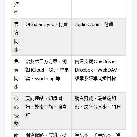
控
性
官
Obsidian Sync，付費
Joplin Cloud，付費
方
同
步
免
需要第三方方案，例
內建支援 OneDrive、
費
如 iCloud、Git、堅果
Dropbox、WebDAV、
同
雲、Syncthing 等
檔案系統等同步目標
步
核
雙向連結、知識圖
網頁剪藏、端到端加
心
譜、外掛生態、強自
密、跨平台同步、開源
優
訂
勢
組
關係網路、雙鏈、標
筆記本、子筆記本、筆