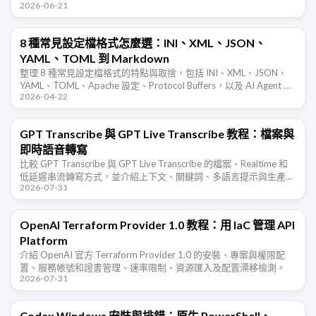
2026-06-21
8 種常見設定檔格式怎麼選：INI、XML、JSON、
YAML、TOML 到 Markdown
整理 8 種常見設定檔格式的特點與取捨，包括 INI、XML、JSON、
YAML、TOML、Apache 設定、Protocol Buffers，以及 AI Agent 時
2026-04-22
代重新受到關注的 …
GPT Transcribe 與 GPT Live Transcribe 教程：檔案與
即時語音轉寫
比較 GPT Transcribe 與 GPT Live Transcribe 的檔案、Realtime 和
低延遲串流轉寫方式，並介紹上下文、關鍵詞、多語言提示與生產部
2026-07-31
署注意事項。
OpenAI Terraform Provider 1.0 教程：用 IaC 管理 API
Platform
介紹 OpenAI 官方 Terraform Provider 1.0 的安裝、專案與權限配
置、服務帳號和證書管理、速率限制、資源匯入及配置漂移檢測。
2026-07-31
Codex Windows 安裝與排錯：原生 PowerShell、