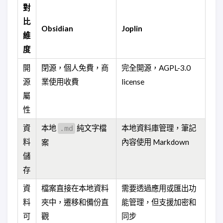
對
比
Obsidian
Joplin
維
度
開
閉源，個人免費，商
完全開源，AGPL-3.0
源
業使用收費
license
屬
性
資
本地
純文字檔
本地資料庫管理，筆記
.md
料
內容使用 Markdown
案
儲
存
資
檔案直接在本地資料
需要透過應用或匯出功
料
夾中，遷移和備份直
能管理，但支援加密和
可
觀
同步