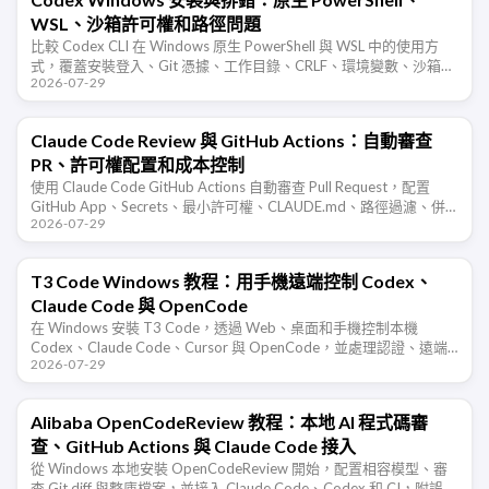
WSL、沙箱許可權和路徑問題
比較 Codex CLI 在 Windows 原生 PowerShell 與 WSL 中的使用方
式，覆蓋安裝登入、Git 憑據、工作目錄、CRLF、環境變數、沙箱審
2026-07-29
批和常見許可權錯誤。
Claude Code Review 與 GitHub Actions：自動審查
PR、許可權配置和成本控制
使用 Claude Code GitHub Actions 自動審查 Pull Request，配置
GitHub App、Secrets、最小許可權、CLAUDE.md、路徑過濾、併
2026-07-29
發取消和誤報驗收 …
T3 Code Windows 教程：用手機遠端控制 Codex、
Claude Code 與 OpenCode
在 Windows 安裝 T3 Code，透過 Web、桌面和手機控制本機
Codex、Claude Code、Cursor 與 OpenCode，並處理認證、遠端
2026-07-29
訪問、防火牆、會話同步和安全風險。
Alibaba OpenCodeReview 教程：本地 AI 程式碼審
查、GitHub Actions 與 Claude Code 接入
從 Windows 本地安裝 OpenCodeReview 開始，配置相容模型、審
查 Git diff 與整庫檔案，並接入 Claude Code、Codex 和 CI，附誤