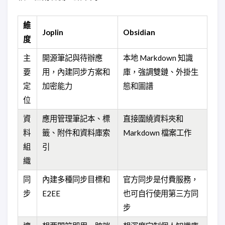
維
Joplin
Obsidian
度
主
開源筆記與待辦應
本地 Markdown 知識
要
用，內建同步方案和
庫，強調雙鏈、外掛生
定
加密能力
態和圖譜
位
資
應用管理筆記本、標
直接圍繞資料夾和
料
籤、附件和資料庫索
Markdown 檔案工作
組
引
織
同
內建多種同步目標和
官方同步是付費服務，
步
E2EE
也可自行使用第三方同
步