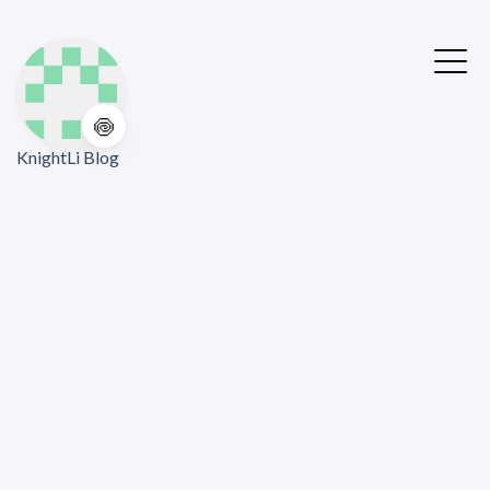
🍥
KnightLi Blog