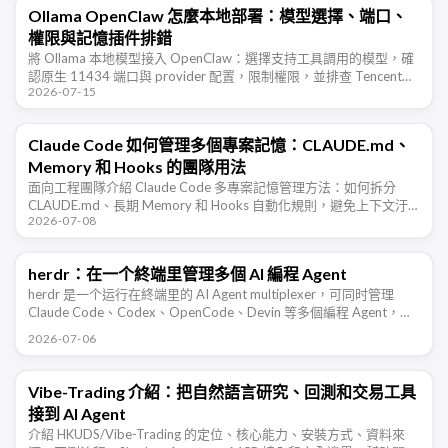
Ollama OpenClaw 怎麼本地部署：模型選擇、端口、
權限與記憶插件排錯
將 Ollama 本地模型接入 OpenClaw：選擇支持工具調用的模型，確
認原生 11434 端口與 provider 配置，限制權限，並排查 TencentDB
2026-07-15
Agent Memory 的長期記 …
Claude Code 如何管理多個專案記憶：CLAUDE.md、
Memory 和 Hooks 的團隊用法
面向工程團隊介紹 Claude Code 多專案記憶管理方法：如何拆分
CLAUDE.md、長期 Memory 和 Hooks 自動化規則，避免上下文汙
2026-07-08
染，讓 AI 程式設計助手在不同倉庫裡穩定協作。
herdr：在一个終端里管理多個 AI 編程 Agent
herdr 是一个运行在終端里的 AI Agent multiplexer，可同时管理
Claude Code、Codex、OpenCode、Devin 等多個編程 Agent，并
支持 …
2026-07-06
Vibe-Trading 介紹：把自然語言研究、回測和交易工具
接到 AI Agent
介紹 HKUDS/Vibe-Trading 的定位、核心能力、安裝方式、資料來