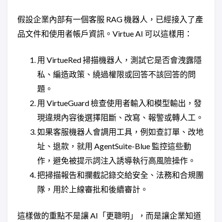
假設企業內部有一個客服 RAG 機器人，已經接入了產
品文件和使用者帳戶資訊。Virtue AI 可以這樣用：
用 VirtueRed 掃描機器人，測試它是否會洩露隱
私、編造政策、繞過權限或回答不該回答的問
題。
用 VirtueGuard 檢查使用者輸入和模型輸出，發
現違規內容後選擇阻斷、改寫、報警或轉人工。
如果客服機器人會調用工具，例如查訂單、改地
址、退款，就用 AgentSuite-Blue 監控這些動
作，避免被提示詞注入誘導執行高風險操作。
把掃描報告和攔截記錄交給安全、法務和合規團
隊，用於上線審批和後續審計。
這樣做的重點不是讓 AI「更聰明」，而是讓企業知道