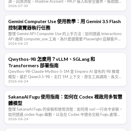
源、回測流程、Shadow Account、MCP 接入和安全邊界，幫助開發
2026-07-03
者判斷它適合哪些交易研究場景。
Gemini Computer Use 使用教學：用 Gemini 3.5 Flash
控制瀏覽器執行任務
整理 Gemini API Computer Use 的上手方法：如何透過 Interactions
API 啟用 computer_use 工具，為什麼還需要 Playwright 這類客戶端
2026-06-25
執行環 …
Qwythos-9B 怎麼用？vLLM、SGLang 和
Transformers 部署指南
Qwythos-9B-Claude-Mythos-5-1M 是 Empero AI 發布的 9B 推理
模型，基於 Qwen3.5-9B，主打 1M 上下文、原生工具調用、長文本
2026-06-24
推理和 …
SakanaAI Fugu 使用指南：如何在 Codex 裡啟用多智慧
體模型
整理 SakanaAI Fugu 的安裝和使用流程：如何用 curl 一行命令安裝，
如何透過 codex-fugu 啟動，以及在 Codex 中適合交給 Fugu 處理的
2026-06-24
開發任務和注意事項。