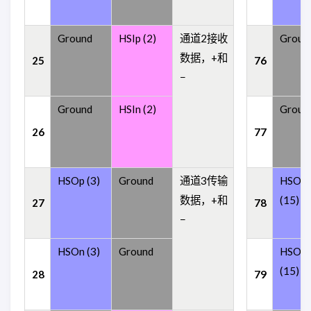
Ground
HSIp (2)
通道2接收
Groun
数据，+和
25
76
−
Ground
HSIn (2)
Groun
26
77
HSOp (3)
Ground
通道3传输
HSOp
数据，+和
(15)
27
78
−
HSOn (3)
Ground
HSOn
(15)
28
79