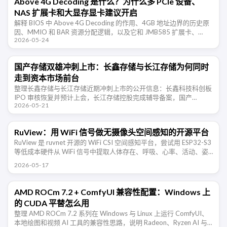
Above 4G Decoding 是什么？为什么多 PCIe 设备、
NAS 扩展卡和大显存显卡建议开启
解释 BIOS 中 Above 4G Decoding 的作用、4GB 地址边界的历史原
因、MMIO 和 BAR 资源分配逻辑，以及它和 JMB585 扩展卡、
2026-05-24
NAS、多显卡、Resizable …
国产存储双雄冲刺上市：长鑫存储与长江存储为何同时
走到资本市场前台
整理长鑫存储与长江存储近期冲刺上市的公开信息：长鑫科技科创板
IPO 审核恢复并预计上会，长江存储控股完成辅导备案，国产
2026-05-21
DRAM 与 NAND 两条主线正在同时走向资本市场。
RuView：用 WiFi 信号做无摄像头空间感知的开源平台
RuView 是 ruvnet 开源的 WiFi CSI 空间感知平台，尝试用 ESP32-S3
等低成本硬件从 WiFi 信号中提取人体存在、呼吸、心率、活动、姿
态和环境变化信息。项目仍处于 …
2026-05-17
AMD ROCm 7.2 + ComfyUI 兼容性配置：Windows 上
的 CUDA 平替怎么用
整理 AMD ROCm 7.2 系列在 Windows 与 Linux 上运行 ComfyUI、
本地绘图和视频 AI 工具的兼容性思路，说明 Radeon、Ryzen AI 与