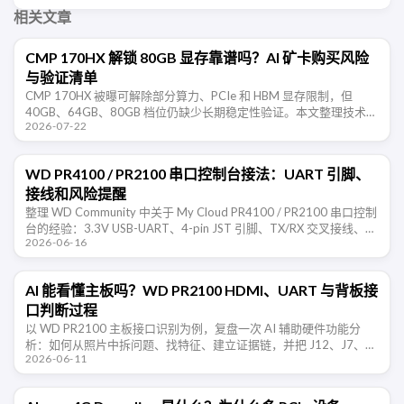
相关文章
CMP 170HX 解锁 80GB 显存靠谱吗？AI 矿卡购买风险
与验证清单
CMP 170HX 被曝可解除部分算力、PCIe 和 HBM 显存限制，但
40GB、64GB、80GB 档位仍缺少长期稳定性验证。本文整理技术边
2026-07-22
界、购买风险和验收清单。
WD PR4100 / PR2100 串口控制台接法：UART 引脚、
接线和风险提醒
整理 WD Community 中关于 My Cloud PR4100 / PR2100 串口控制
台的经验：3.3V USB-UART、4-pin JST 引脚、TX/RX 交叉接线、
2026-06-16
115200 …
AI 能看懂主板吗？WD PR2100 HDMI、UART 与背板接
口判断过程
以 WD PR2100 主板接口识别为例，复盘一次 AI 辅助硬件功能分
析：如何从照片中拆问题、找特征、建立证据链，并把 J12、J7、
2026-06-11
J50 等接口判断转成可实测的验证清单。