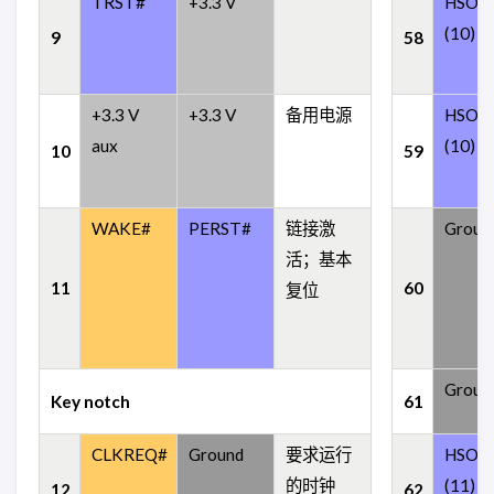
TRST#
+3.3 V
HSOp
(10)
9
58
+3.3 V
+3.3 V
备用电源
HSOn
aux
(10)
10
59
WAKE#
PERST#
链接激
Groun
活；基本
11
60
复位
Groun
Key notch
61
CLKREQ#
Ground
要求运行
HSOp
的时钟
(11)
12
62