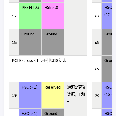
PRSNT2#
HSIn (0)
HSOn
(12)
17
67
Ground
Ground
Groun
18
68
PCI Express ×1卡于引脚18结束
Groun
69
HSOp (1)
Reserved
通道1传输
HSOp
数据，+和
(13)
19
70
−
HSOn (1)
Ground
HSOn