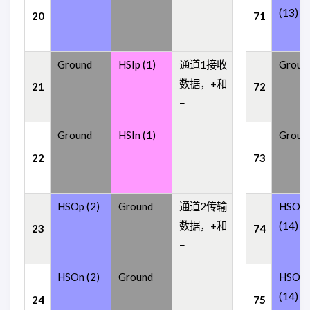
(13)
20
71
Ground
HSIp (1)
通道1接收
Groun
数据，+和
21
72
−
Ground
HSIn (1)
Groun
22
73
HSOp (2)
Ground
通道2传输
HSOp
数据，+和
(14)
23
74
−
HSOn (2)
Ground
HSOn
(14)
24
75