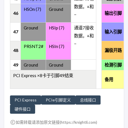
数据，+和
HSOn (7)
Ground
46
输出引脚
−
Ground
HSIp (7)
通道7接收
47
输入引脚
数据，+和
−
PRSNT2#
HSIn (7)
48
漏极开路
49
Ground
Ground
检测引脚
PCI Express ×8卡于引脚49结束
备用
PCI Express
PCIe引脚定义
总线接口
硬件接口
如需转载请添加原文链接(
https://knightli.com
)