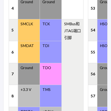
Ground
Ground
Groun
4
53
SMCLK
TCK
SMBus和
HSOp 
5
54
JTAG端口
引脚
SMDAT
TDI
HSOn 
6
55
Ground
TDO
Groun
7
56
+3.3 V
TMS
Groun
8
57