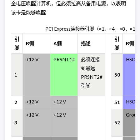
全电压唤醒计算机，但必须拉高从备用电源，以表明
该卡是能够唤醒
PCI Express连接器引脚（×1，×4，×8，×1
引
引
B侧
A侧
描述
B侧
脚
脚
+12 V
PRSNT1#
必须连接
HSOp 
到最远
1
50
PRSNT2#
引脚
+12 V
+12 V
HSOn 
2
51
+12 V
+12 V
Groun
3
52