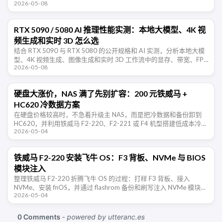
2026-05-08
CUDA 平替路线的取 …
RTX 5090 / 5080 AI 推理性能实测：本地大模型、4K 视
频生成和实时 3D 怎么选
结合 RTX 5090 与 RTX 5080 的公开规格和 AI 实测，分析本地大模
型、4K 视频生成、图像生成和实时 3D 工作流中的显存、带宽、FP4
2026-05-08
与软件生态取舍。
硬盘大涨价，NAS 满了先别扩容：200 元铁威马 +
HC620 冷数据方案
在硬盘价格较高时，不急着升级主 NAS，而是把冷数据和备份卸到
HC620，并利用铁威马 F2-220、F2-221 或 F4 机型搭建低成本冷数
2026-05-04
据节点。
铁威马 F2-220 安装飞牛 OS：F3 背板、NVMe 与 BIOS
模块注入
整理铁威马 F2-220 折腾飞牛 OS 的过程：打样 F3 背板、接入
NVMe、安装 fnOS，并通过 flashrom 备份和刷写注入 NVMe 模块后
2026-05-04
的 BIOS。