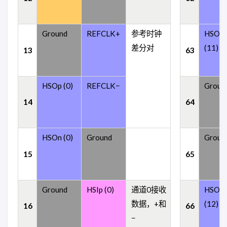
Ground
REFCLK+
参考时钟
HSOn
差分对
(11)
13
63
HSOp (0)
REFCLK−
Groun
14
64
HSOn (0)
Ground
Groun
15
65
Ground
HSIp (0)
通道0接收
HSOp
数据，+和
(12)
16
66
−