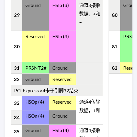
Ground
HSIp (3)
通道3接收
Groun
数据，+和
29
80
−
Reserved
HSIn (3)
PRSN
30
81
31
PRSNT2#
Ground
82
Reser
32
Ground
Reserved
PCI Express ×4卡于引脚32结束
HSOp (4)
Reserved
通道4传输
33
数据，+和
HSOn (4)
Ground
34
−
Ground
HSIp (4)
通道4接收
35