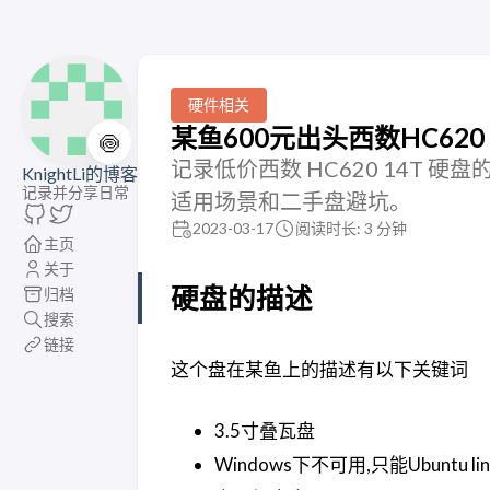
硬件相关
某鱼600元出头西数HC620
🍥
记录低价西数 HC620 14T
KnightLi的博客
记录并分享日常
适用场景和二手盘避坑。
2023-03-17
阅读时长: 3 分钟
主页
关于
硬盘的描述
归档
搜索
链接
这个盘在某鱼上的描述有以下关键词
3.5寸叠瓦盘
Windows下不可用,只能Ubuntu l