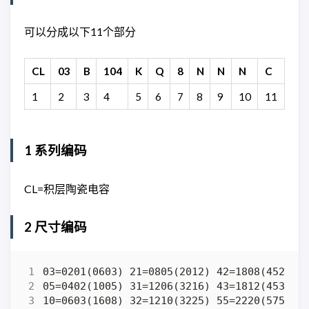
可以分成以下11个部分
CL
03
B
104
K
Q
8
N
N
N
C
1
2
3
4
5
6
7
8
9
10
11
1 系列编码
CL=积层陶瓷电容
2 尺寸编码