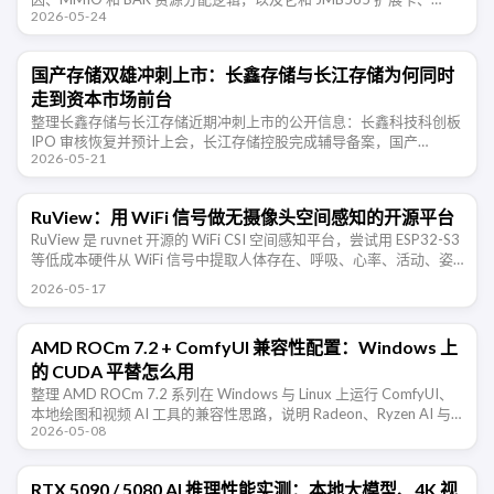
2026-05-24
NAS、多显卡、Resizable …
国产存储双雄冲刺上市：长鑫存储与长江存储为何同时
走到资本市场前台
整理长鑫存储与长江存储近期冲刺上市的公开信息：长鑫科技科创板
IPO 审核恢复并预计上会，长江存储控股完成辅导备案，国产
2026-05-21
DRAM 与 NAND 两条主线正在同时走向资本市场。
RuView：用 WiFi 信号做无摄像头空间感知的开源平台
RuView 是 ruvnet 开源的 WiFi CSI 空间感知平台，尝试用 ESP32-S3
等低成本硬件从 WiFi 信号中提取人体存在、呼吸、心率、活动、姿
态和环境变化信息。项目仍处于 …
2026-05-17
AMD ROCm 7.2 + ComfyUI 兼容性配置：Windows 上
的 CUDA 平替怎么用
整理 AMD ROCm 7.2 系列在 Windows 与 Linux 上运行 ComfyUI、
本地绘图和视频 AI 工具的兼容性思路，说明 Radeon、Ryzen AI 与
2026-05-08
CUDA 平替路线的取 …
RTX 5090 / 5080 AI 推理性能实测：本地大模型、4K 视