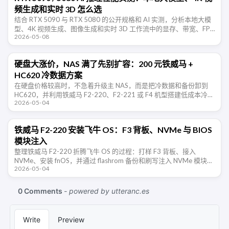
频生成和实时 3D 怎么选
结合 RTX 5090 与 RTX 5080 的公开规格和 AI 实测，分析本地大模
型、4K 视频生成、图像生成和实时 3D 工作流中的显存、带宽、FP4
2026-05-08
与软件生态取舍。
硬盘大涨价，NAS 满了先别扩容：200 元铁威马 +
HC620 冷数据方案
在硬盘价格较高时，不急着升级主 NAS，而是把冷数据和备份卸到
HC620，并利用铁威马 F2-220、F2-221 或 F4 机型搭建低成本冷数
2026-05-04
据节点。
铁威马 F2-220 安装飞牛 OS：F3 背板、NVMe 与 BIOS
模块注入
整理铁威马 F2-220 折腾飞牛 OS 的过程：打样 F3 背板、接入
NVMe、安装 fnOS，并通过 flashrom 备份和刷写注入 NVMe 模块后
2026-05-04
的 BIOS。