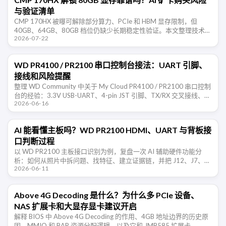
与验证清单
CMP 170HX 被曝可解除部分算力、PCIe 和 HBM 显存限制，但
40GB、64GB、80GB 档位仍缺少长期稳定性验证。本文整理技术边
2026-07-22
界、购买风险和验收清单。
WD PR4100 / PR2100 串口控制台接法：UART 引脚、
接线和风险提醒
整理 WD Community 中关于 My Cloud PR4100 / PR2100 串口控制
台的经验：3.3V USB-UART、4-pin JST 引脚、TX/RX 交叉接线、
2026-06-16
115200 …
AI 能看懂主板吗？WD PR2100 HDMI、UART 与背板接
口判断过程
以 WD PR2100 主板接口识别为例，复盘一次 AI 辅助硬件功能分
析：如何从照片中拆问题、找特征、建立证据链，并把 J12、J7、
2026-06-11
J50 等接口判断转成可实测的验证清单。
Above 4G Decoding 是什么？为什么多 PCIe 设备、
NAS 扩展卡和大显存显卡建议开启
解释 BIOS 中 Above 4G Decoding 的作用、4GB 地址边界的历史原
因、MMIO 和 BAR 资源分配逻辑，以及它和 JMB585 扩展卡、