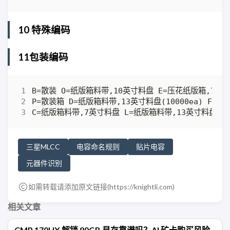
10 特殊编码
11包装编码
三星MLCC
电容命名规则
贴片电容
元器件识别
如需转载请添加原文链接(
https://knightli.com
)
相关文章
CMP 170HX 解锁 80GB 显存靠谱吗？AI 矿卡购买风险