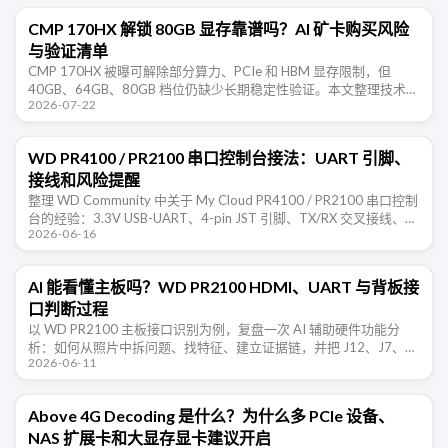
CMP 170HX 解锁 80GB 显存靠谱吗？AI 矿卡购买风险
与验证清单
CMP 170HX 被曝可解除部分算力、PCIe 和 HBM 显存限制，但
40GB、64GB、80GB 档位仍缺少长期稳定性验证。本文整理技术边
2026-07-22
界、购买风险和验收清单。
WD PR4100 / PR2100 串口控制台接法：UART 引脚、
接线和风险提醒
整理 WD Community 中关于 My Cloud PR4100 / PR2100 串口控制
台的经验：3.3V USB-UART、4-pin JST 引脚、TX/RX 交叉接线、
2026-06-16
115200 …
AI 能看懂主板吗？WD PR2100 HDMI、UART 与背板接
口判断过程
以 WD PR2100 主板接口识别为例，复盘一次 AI 辅助硬件功能分
析：如何从照片中拆问题、找特征、建立证据链，并把 J12、J7、
2026-06-11
J50 等接口判断转成可实测的验证清单。
Above 4G Decoding 是什么？为什么多 PCIe 设备、
NAS 扩展卡和大显存显卡建议开启