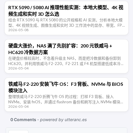
RTX 5090 / 5080 AI 推理性能实测：本地大模型、4K 视
频生成和实时 3D 怎么选
结合 RTX 5090 与 RTX 5080 的公开规格和 AI 实测，分析本地大模
型、4K 视频生成、图像生成和实时 3D 工作流中的显存、带宽、FP4
2026-05-08
与软件生态取舍。
硬盘大涨价，NAS 满了先别扩容：200 元铁威马 +
HC620 冷数据方案
在硬盘价格较高时，不急着升级主 NAS，而是把冷数据和备份卸到
HC620，并利用铁威马 F2-220、F2-221 或 F4 机型搭建低成本冷数
2026-05-04
据节点。
铁威马 F2-220 安装飞牛 OS：F3 背板、NVMe 与 BIOS
模块注入
整理铁威马 F2-220 折腾飞牛 OS 的过程：打样 F3 背板、接入
NVMe、安装 fnOS，并通过 flashrom 备份和刷写注入 NVMe 模块后
2026-05-04
的 BIOS。