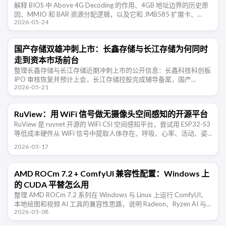
解释 BIOS 中 Above 4G Decoding 的作用、4GB 地址边界的历史原
因、MMIO 和 BAR 资源分配逻辑，以及它和 JMB585 扩展卡、
2026-05-24
NAS、多显卡、Resizable …
国产存储双雄冲刺上市：长鑫存储与长江存储为何同时
走到资本市场前台
整理长鑫存储与长江存储近期冲刺上市的公开信息：长鑫科技科创板
IPO 审核恢复并预计上会，长江存储控股完成辅导备案，国产
2026-05-21
DRAM 与 NAND 两条主线正在同时走向资本市场。
RuView：用 WiFi 信号做无摄像头空间感知的开源平台
RuView 是 ruvnet 开源的 WiFi CSI 空间感知平台，尝试用 ESP32-S3
等低成本硬件从 WiFi 信号中提取人体存在、呼吸、心率、活动、姿
态和环境变化信息。项目仍处于 …
2026-05-17
AMD ROCm 7.2 + ComfyUI 兼容性配置：Windows 上
的 CUDA 平替怎么用
整理 AMD ROCm 7.2 系列在 Windows 与 Linux 上运行 ComfyUI、
本地绘图和视频 AI 工具的兼容性思路，说明 Radeon、Ryzen AI 与
2026-05-08
CUDA 平替路线的取 …