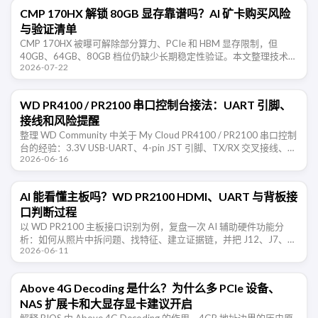
CMP 170HX 解锁 80GB 显存靠谱吗？AI 矿卡购买风险
与验证清单
CMP 170HX 被曝可解除部分算力、PCIe 和 HBM 显存限制，但
40GB、64GB、80GB 档位仍缺少长期稳定性验证。本文整理技术边
2026-07-22
界、购买风险和验收清单。
WD PR4100 / PR2100 串口控制台接法：UART 引脚、
接线和风险提醒
整理 WD Community 中关于 My Cloud PR4100 / PR2100 串口控制
台的经验：3.3V USB-UART、4-pin JST 引脚、TX/RX 交叉接线、
2026-06-16
115200 …
AI 能看懂主板吗？WD PR2100 HDMI、UART 与背板接
口判断过程
以 WD PR2100 主板接口识别为例，复盘一次 AI 辅助硬件功能分
析：如何从照片中拆问题、找特征、建立证据链，并把 J12、J7、
2026-06-11
J50 等接口判断转成可实测的验证清单。
Above 4G Decoding 是什么？为什么多 PCIe 设备、
NAS 扩展卡和大显存显卡建议开启