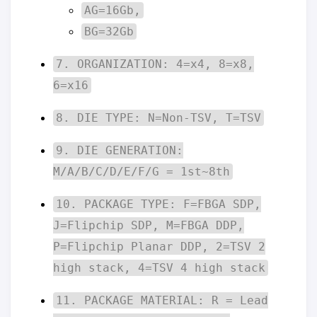
AG=16Gb,
BG=32Gb
7. ORGANIZATION: 4=x4, 8=x8,
6=x16
8. DIE TYPE: N=Non-TSV, T=TSV
9. DIE GENERATION:
M/A/B/C/D/E/F/G = 1st~8th
10. PACKAGE TYPE: F=FBGA SDP,
J=Flipchip SDP, M=FBGA DDP,
P=Flipchip Planar DDP, 2=TSV 2
high stack, 4=TSV 4 high stack
11. PACKAGE MATERIAL: R = Lead