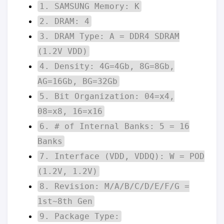
1. SAMSUNG Memory: K
2. DRAM: 4
3. DRAM Type: A = DDR4 SDRAM
(1.2V VDD)
4. Density: 4G=4Gb, 8G=8Gb,
AG=16Gb, BG=32Gb
5. Bit Organization: 04=x4,
08=x8, 16=x16
6. # of Internal Banks: 5 = 16
Banks
7. Interface (VDD, VDDQ): W = POD
(1.2V, 1.2V)
8. Revision: M/A/B/C/D/E/F/G =
1st~8th Gen
9. Package Type: