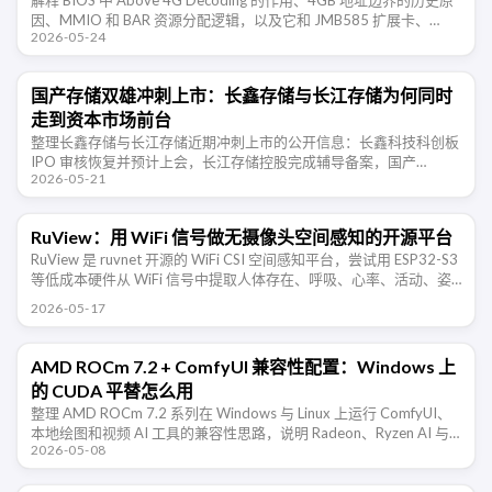
解释 BIOS 中 Above 4G Decoding 的作用、4GB 地址边界的历史原
因、MMIO 和 BAR 资源分配逻辑，以及它和 JMB585 扩展卡、
2026-05-24
NAS、多显卡、Resizable …
国产存储双雄冲刺上市：长鑫存储与长江存储为何同时
走到资本市场前台
整理长鑫存储与长江存储近期冲刺上市的公开信息：长鑫科技科创板
IPO 审核恢复并预计上会，长江存储控股完成辅导备案，国产
2026-05-21
DRAM 与 NAND 两条主线正在同时走向资本市场。
RuView：用 WiFi 信号做无摄像头空间感知的开源平台
RuView 是 ruvnet 开源的 WiFi CSI 空间感知平台，尝试用 ESP32-S3
等低成本硬件从 WiFi 信号中提取人体存在、呼吸、心率、活动、姿
态和环境变化信息。项目仍处于 …
2026-05-17
AMD ROCm 7.2 + ComfyUI 兼容性配置：Windows 上
的 CUDA 平替怎么用
整理 AMD ROCm 7.2 系列在 Windows 与 Linux 上运行 ComfyUI、
本地绘图和视频 AI 工具的兼容性思路，说明 Radeon、Ryzen AI 与
2026-05-08
CUDA 平替路线的取 …