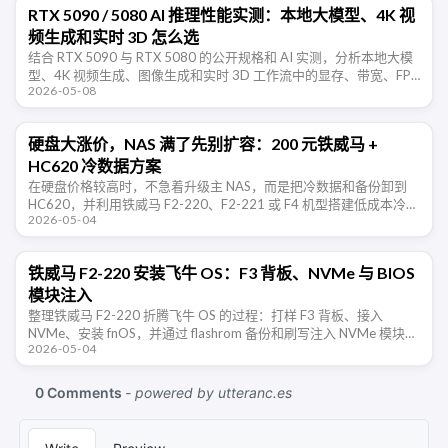
RTX 5090 / 5080 AI 推理性能实测：本地大模型、4K 视
频生成和实时 3D 怎么选
结合 RTX 5090 与 RTX 5080 的公开规格和 AI 实测，分析本地大模
型、4K 视频生成、图像生成和实时 3D 工作流中的显存、带宽、FP4
2026-05-08
与软件生态取舍。
硬盘大涨价，NAS 满了先别扩容：200 元铁威马 +
HC620 冷数据方案
在硬盘价格较高时，不急着升级主 NAS，而是把冷数据和备份卸到
HC620，并利用铁威马 F2-220、F2-221 或 F4 机型搭建低成本冷数
2026-05-04
据节点。
铁威马 F2-220 安装飞牛 OS：F3 背板、NVMe 与 BIOS
模块注入
整理铁威马 F2-220 折腾飞牛 OS 的过程：打样 F3 背板、接入
NVMe、安装 fnOS，并通过 flashrom 备份和刷写注入 NVMe 模块后
2026-05-04
的 BIOS。