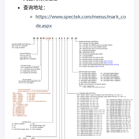
查询地址：
https://www.spectek.com/menus/mark_co
de.aspx