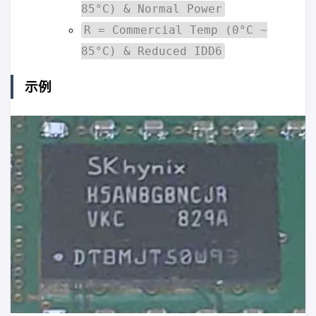
85°C) & Normal Power
R = Commercial Temp (0°C ~
85°C) & Reduced IDD6
示例