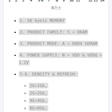
海力士
1. SK hynix MEMORY
2. PRODUCT FAMILY: 5 = DRAM
3. PRODUCT MODE: A = DDR4 SDRAM
4. POWER SUPPLY: N = VDD & VDDQ =
1.2V
5-6. DENSITY & REFRESH:
1G=1Gb,
2G=2Gb,
4G=4Gb,
8G=8Gb,