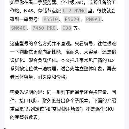
如果你在看二手服务器、企业级 SSD，或者准备给工
作站、NAS、存储节点配
盘，很快就会
U.2 NVMe
碰到一串型号：
、
、
、
P5510
P5620
PM9A3
、
、
等。
SN640
7450 PRO
CD8
这些型号的命名方式并不直观。只看编号，往往很难
一下判断它更偏向高性能、高耐久、大容量，还是偏
读优化、混合负载优化。本文把几家常见厂商的 U.2
系列按定位做一遍梳理，适合先建立整体印象，再去
看具体容量、耐久度和价格。
需要先说明的是：同一系列下面通常还会按容量、固
件、接口代际、耐久度分出多个子版本。下面的介绍
重点是“系列定位”和“常见使用场景”，不是逐个 SKU
的完整参数表。