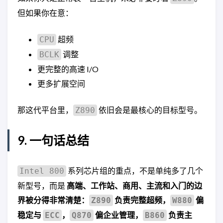
但如果你在意：
超频
CPU
调整
BCLK
更完整的高速 I/O
更多扩展空间
那这代平台里，
依旧会是最核心的目标型号。
Z890
9. 一句话总结
系列芯片组的重点，不是单纯多了几个
Intel 800
新型号，而是
高端、工作站、商用、主流和入门的边
界被分得非常清楚：
负责完整超频，
偏
Z890
W880
稳定与
，
偏企业管理，
负责主
ECC
Q870
B860