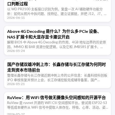
口判断过程
以 WD PR2100 主板接口识别为例，复盘一次 AI 辅助硬件功能分
析：如何从照片中拆问题、找特征、建立证据链，并把 J12、J7、
2026-06-11
J50 等接口判断转成可实测的验证清单。
Above 4G Decoding 是什么？为什么多 PCIe 设备、
NAS 扩展卡和大显存显卡建议开启
解释 BIOS 中 Above 4G Decoding 的作用、4GB 地址边界的历史原
因、MMIO 和 BAR 资源分配逻辑，以及它和 JMB585 扩展卡、
2026-05-24
NAS、多显卡、Resizable …
国产存储双雄冲刺上市：长鑫存储与长江存储为何同时
走到资本市场前台
整理长鑫存储与长江存储近期冲刺上市的公开信息：长鑫科技科创板
IPO 审核恢复并预计上会，长江存储控股完成辅导备案，国产
2026-05-21
DRAM 与 NAND 两条主线正在同时走向资本市场。
RuView：用 WiFi 信号做无摄像头空间感知的开源平台
RuView 是 ruvnet 开源的 WiFi CSI 空间感知平台，尝试用 ESP32-S3
等低成本硬件从 WiFi 信号中提取人体存在、呼吸、心率、活动、姿
态和环境变化信息。项目仍处于 …
2026-05-17