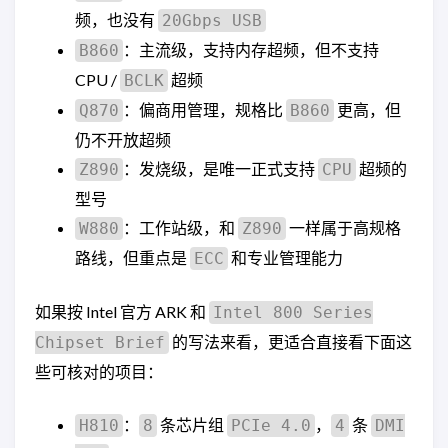
频，也没有
20Gbps USB
：主流级，支持内存超频，但不支持
B860
CPU /
超频
BCLK
：偏商用管理，规格比
更高，但
Q870
B860
仍不开放超频
：发烧级，是唯一正式支持
超频的
Z890
CPU
型号
：工作站级，和
一样属于高规格
W880
Z890
路线，但重点是
和专业管理能力
ECC
如果按 Intel 官方 ARK 和
Intel 800 Series
的写法来看，更适合直接看下面这
Chipset Brief
些可核对的项目：
：
条芯片组
，
条
H810
8
PCIe 4.0
4
DMI