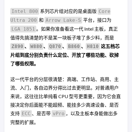
系列芯片组对应的是桌面版
Intel 800
Core
和
平台，接口为
Ultra 200
Arrow Lake-S
。如果你准备看这一代 Intel 主板，真正
LGA 1851
值得先搞清楚的不是某一块板子堆了多少料，而是
、
、
、
、
这五档芯
Z890
W880
Q870
B860
H810
片组到底分别负责什么定位、开放了哪些功能、砍掉
了哪些权限。
这一代平台的分层很清楚：高端、工作站、商用、主
流、入门，各自边界分得比过去更明显。对普通用户
来说，这往往比单纯看 CPU 型号更重要，因为它会直
接决定你后面能不能超频、能挂多少高速设备、是否
支持
、是否带
，以及主板本身能做出多
ECC
vPro
完整的扩展。