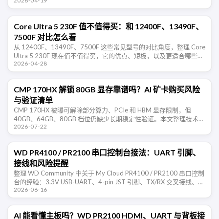
2026-04-19
DDR5 高延迟、ES 主板稀缺和 BIOS 简陋让它 …
Core Ultra 5 230F 值不值得买：和 12400F、13490F、
7500F 对比怎么看
从 12400F、13490F、7500F 这些常见型号的对比角度，整理 Core
Ultra 5 230F 现在值不值得买，它的优点、短板，以及更适合哪些装
2026-04-28
机预算。
CMP 170HX 解锁 80GB 显存靠谱吗？AI 矿卡购买风险
与验证清单
CMP 170HX 被曝可解除部分算力、PCIe 和 HBM 显存限制，但
40GB、64GB、80GB 档位仍缺少长期稳定性验证。本文整理技术边
2026-07-22
界、购买风险和验收清单。
WD PR4100 / PR2100 串口控制台接法：UART 引脚、
接线和风险提醒
整理 WD Community 中关于 My Cloud PR4100 / PR2100 串口控制
台的经验：3.3V USB-UART、4-pin JST 引脚、TX/RX 交叉接线、
2026-06-16
115200 …
AI 能看懂主板吗？WD PR2100 HDMI、UART 与背板接