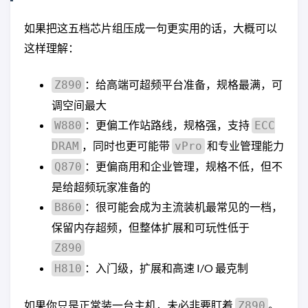
如果把这五档芯片组压成一句更实用的话，大概可以
这样理解：
：给高端可超频平台准备，规格最满，可
Z890
调空间最大
：更偏工作站路线，规格强，支持
W880
ECC
，同时也更可能带
和专业管理能力
DRAM
vPro
：更偏商用和企业管理，规格不低，但不
Q870
是给超频玩家准备的
：很可能会成为主流装机最常见的一档，
B860
保留内存超频，但整体扩展和可玩性低于
Z890
：入门级，扩展和高速 I/O 最克制
H810
如果你只是正常装一台主机，未必非要盯着
。
Z890