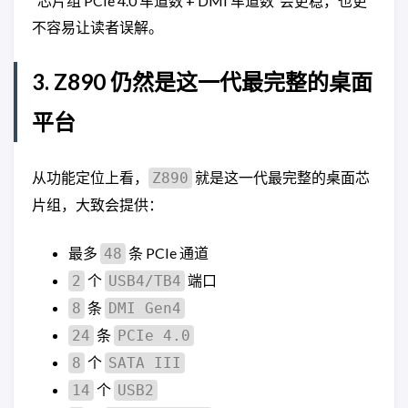
“芯片组 PCIe 4.0 车道数 + DMI 车道数”会更稳，也更
不容易让读者误解。
3. Z890 仍然是这一代最完整的桌面
平台
从功能定位上看，
就是这一代最完整的桌面芯
Z890
片组，大致会提供：
最多
条 PCIe 通道
48
个
端口
2
USB4/TB4
条
8
DMI Gen4
条
24
PCIe 4.0
个
8
SATA III
个
14
USB2