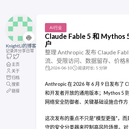
AI行业
Claude Fable 5 和 Myt
🍥
户
KnightLi的博客
记录并分享日常
整理 Anthropic 发布 Claude 
流、受限访问、数据留存、价格
主页
2026-06-10
阅读时长: 5 分钟
关于
归档
Anthropic 在 2026 年 6 月 9 日发布了 
搜索
链接
和开发者开放的通用版本；Mythos
网络安全防御者、关键基础设施合作方
这次发布的重点不只是“模型更强”，而是 A
守的安全分类器来控制高风险场景。对普