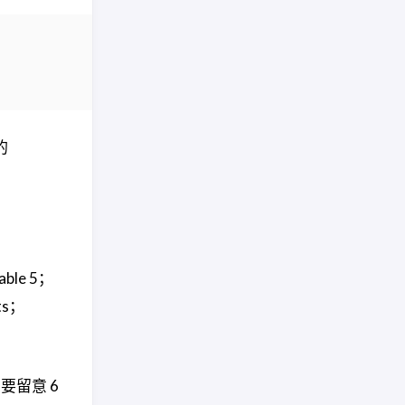
的
ble 5；
ts；
要留意 6