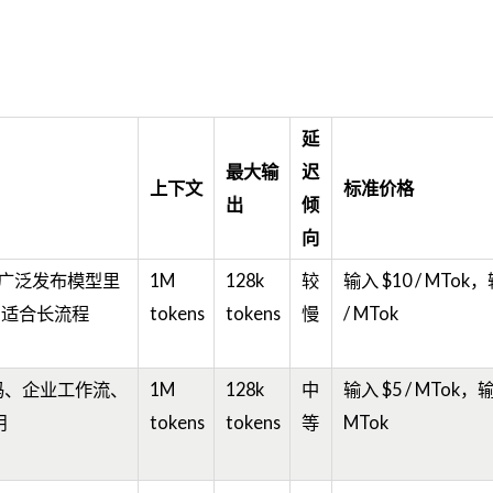
延
最大输
迟
上下文
标准价格
出
倾
向
 当前广泛发布模型里
1M
128k
较
输入 $10 / MTok，
，适合长流程
tokens
tokens
慢
/ MTok
 编码、企业工作流、
1M
128k
中
输入 $5 / MTok，输
用
tokens
tokens
等
MTok