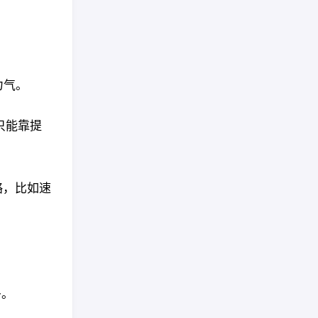
力气。
只能靠提
略，比如速
多。