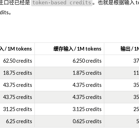
rd 的主口径已经是
。也就是根据输入 to
token-based credits
dits。
 / 1M tokens
缓存输入 / 1M tokens
输出 / 1
62.50 credits
6.250 credits
37
18.75 credits
1.875 credits
11
43.75 credits
4.375 credits
35
43.75 credits
4.375 credits
35
31.25 credits
3.125 credits
25
6.25 credits
0.625 credits
5