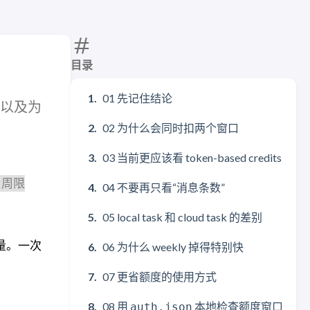
目录
01 先记住结论
别，以及为
02 为什么会同时扣两个窗口
03 当前更应该看 token-based credits
周限
04 不要再只看“消息条数”
05 local task 和 cloud task 的差别
量。一次
06 为什么 weekly 掉得特别快
07 更省额度的使用方式
08 用
本地检查额度窗口
auth.json