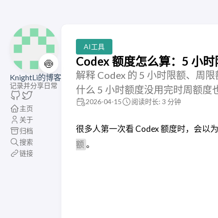
AI工具
Codex 额度怎么算：5 小时
🍥
解释 Codex 的 5 小时限额、周限额、
KnightLi的博客
记录并分享日常
什么 5 小时额度没用完时周额度
2026-04-15
阅读时长: 3 分钟
主页
关于
很多人第一次看 Codex 额度时，会以
归档
搜索
。
额
链接